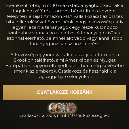
Ezenkívül több, mint 10 óra oktatóanyaghoz kapnak a
tagok hozzáférést , amivel bárki eltudja kezdeni
felépíteni a saját Amazon FBA vállalkozását az összes
hiba elkerülésével. Szeretnénk, hogy a közösség aktív
legyen, ezért a tananyagok egy része különböző
szintekhez vannak hozzákötve. A tananyagok 60%-a
azonnal elérhető, de minél aktívabb vagy, annál több
tananyaghoz kapsz hozzáférést.
A Közösség egy innovatív közösségi platformon, a
Skool-on található, ami Amerikában és Nyugat
Európában nagyon elterjedt, de itthon még kevésébe
ismerik az emberek. Csatlakozz és használd ki a
tagsággal járó előnyöket.
CSATLAKOZZ HOZZÁNK
Csatlakozz a több, mint 140 fős közösséghez