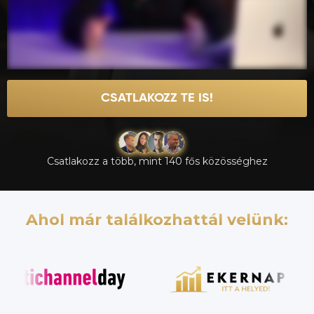
CSATLAKOZZ TE IS!
Csatlakozz a több, mint 140 fős közösséghez
Ahol már találkozhattál velünk: