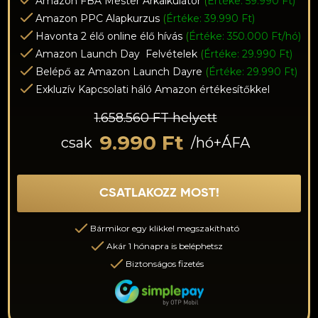
Amazon FBA Mester Árkalkulátor
(
Értéke: 59.990 Ft)
Amazon PPC Alapkurzus
(
Értéke: 39.990 Ft)
Havonta 2 élő online élő hívás
(
Értéke: 350.000 Ft/hó)
Amazon Launch Day Felvételek
(
Értéke: 29.990 Ft)
Belépő az Amazon Launch Dayre
(
Értéke: 29.990 Ft)
Exkluzív Kapcsolati háló Amazon értékesítőkkel
1.658.560 FT helyett
9.990 Ft
csak
/hó+ÁFA
CSATLAKOZZ MOST!
Bármikor egy klikkel megszakítható
Akár 1 hónapra is beléphetsz
Biztonságos fizetés