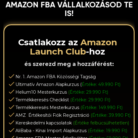
AMAZON FBA VÁLLALKOZÁSOD TE
IS!
Csatlakozz az
Amazon
Launch Club
-hoz
és szerezd meg a hozzáférést:
Nr. 1. Amazon FBA Közösségi Tagság
Ultimatív Amazon Alapkurzus (
Értéke: 49.990 Ft)
Helium10 Mesterkurzus
(
Értéke: 29.990 Ft)
Termékkeresés Checklist
(
Értéke: 29.990 Ft)
Termékkeresés Mesterkurzus
(
Értéke: 149.990 Ft)
AMZ Értékesítői Fiók Regisztráció
(
Értéke: 39.990 Ft)
Kereskedelmi kapcsolatok
(Értéke felbücsülhetetlen)
AliBaba - Kínai Import Alapkurzus
(
Értéke: 19.990 Ft)