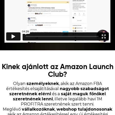
Kinek ajánlott az Amazon Launch
Club?
Olyan
személyeknek
, akik az Amazon FBA
értékesítés elsajátításával
nagyobb
szabadságot
szeretnének
elérni
és a
saját maguk főnőkei
szeretnének
lenni
, illetve legalább havi 1M
PROFITRA szeretnének szert tenni.
Meglévő
vállalkozóknak
,
webshop
tulajdonosonak
akik az Amazon értékesítéssel egy új értékesítési