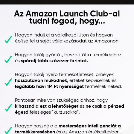
Az Amazon Launch Club-al
tudni fogod, hogy...
Hogyan indulj el a vállalkozói úton és hogyan
építsd fel a saját vállalkozásodat az Amazonon.
Hogyan találj gyártót, beszállítót a termékeidhez
és
spórolj több százezer forintot.
Hogyan találj nyerő termékötleteket, amelyek
hosszútávon működnek
, értéket képviselnek és
legalább havi 1M Ft nyereséget
termelnek neked.
Pontosan mire van szükséged ahhoz, hogy
kihasználd ezt a lehetőséget
és
ne csak a pénzed
égesd
felesleges "kurzusokra".
Hogyan használd a
mesterséges intelligenciát a
termékkeresésben
és az Amazon értékesítésben.