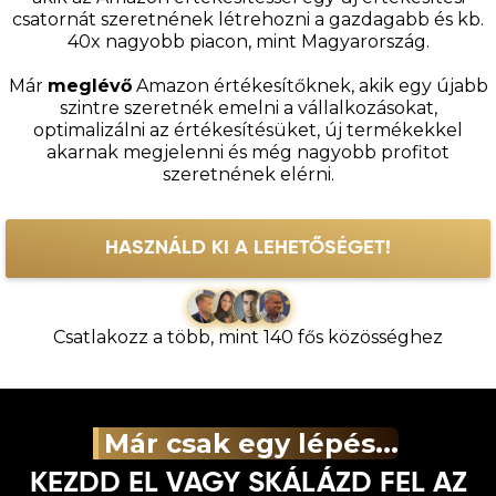
csatornát szeretnének létrehozni a gazdagabb és kb.
40x nagyobb piacon, mint Magyarország.
Már
meglévő
Amazon értékesítőknek, akik egy újabb
szintre szeretnék emelni a vállalkozásokat,
optimalizálni az értékesítésüket, új termékekkel
akarnak megjelenni és még nagyobb profitot
szeretnének elérni.
HASZNÁLD KI A LEHETŐSÉGET!
Csatlakozz a több, mint 140 fős közösséghez
Már csak egy lépés...
KEZDD EL VAGY SKÁLÁZD FEL AZ