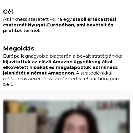
Cél
Az Inkness szeretett volna egy
stabil értékesítési
csatornát Nyugat-Európában, ami bevételt és
profitot termel.
Megoldás
Európa legnagyobb piacterén a bevált stratégiánkkal
kijavítottuk az előző Amazon ügynökség által
elkövetett hibákat és megalapoztuk az Inkness
jelenlétét a német Amazonon
. A stratégiénkkal
többszörös bevételnövekedést értek el
pár hónapon
belül.