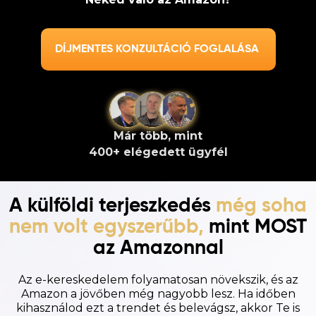
DÍJMENTES KONZULTÁCIÓ FOGLALÁSA
Már több, mint
400+ elégedett ügyfél
A külföldi terjeszkedés
még soha
nem volt egyszerűbb
,
mint
MOST
az Amazonnal
Az e-kereskedelem folyamatosan növekszik, és az
Amazon a jövőben még nagyobb lesz. Ha időben
kihasználod ezt a trendet és belevágsz, akkor Te is