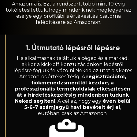
Amazonra is. Ezt a rendszert, több mint 10 évig
tökéletesítettük, hogy mindenkinek meglegyen az
esélye egy profitábilis értékesítési csatorna
felépítésére az Amazonon.
1. Útmutató lépésről lépésre
Ha alkalmasnak találtuk a céged és a márkád,
akkor a kick-off konzultációnkon lépésről
lépésre fogjuk felvázolni Neked az utat a sikeres
Amazon-os értékesítésig. A
regisztrációtól,
fiókmenedzsmenttől kezdve, a
professzionális termékoldalak elkészítésén
át a hirdetéskezelésig mindenben tudunk
Neked segíteni
. A cél az, hogy egy
éven belül
5-6-7 számjegyű havi bevételt érj el
,
euróban, csak az Amazonon.