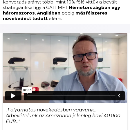
konverziós arányt több, mint 10% fölé vittük a bevált
stratégiánkkal így a GALLMET
Németországban egy
háromszoros
,
Angliában
pedig
másfélszeres
növekedést tudott
elérni.
,,Folyamatos növekedésben vagyunk...
Árbevételünk az Amazonon jelenleg havi 40.000
EUR..."