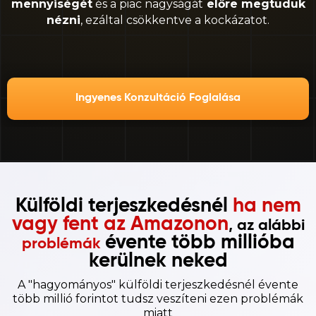
mennyiségét
és a piac nagyságát
előre megtuduk
nézni
, ezáltal csökkentve a kockázatot.
Ingyenes Konzultáció Foglalása
Külföldi terjeszkedésnél
ha nem
vagy fent az Amazonon
, az alábbi
évente több millióba
problémák
kerülnek neked
A "hagyományos" külföldi terjeszkedésnél évente
több millió forintot tudsz veszíteni ezen problémák
miatt