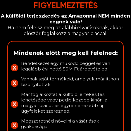
FIGYELMEZTETÉS
A külföldi terjeszkedés az Amazonnal NEM minden
cégnek való!
Ha nem felelsz meg az alábbi elvárásoknak, akkor
először foglalkozz a magyar piaccal.
Mindenek előtt meg kell felelned:
Rendelkezel egy működő céggel és van
legalább évi nettó 50M Ft árbevételed
Vannak saját termékeid, amelyek már itthon
bizonyítottak
Már foglalkoztat a külföldi értékesítés
lehetősége vagy pedig kezded kinőni a
magyar piacot és egyre nehezebb új
ügyfeleket szerezned.
Megszeretnéd növelni a vásárlások
gyakoriságát