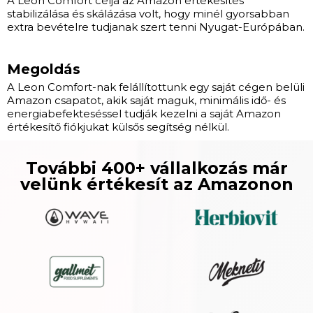
A Leon Comfort célja az Amazon értékesítés
stabilizálása és skálázása volt, hogy minél gyorsabban
extra bevételre tudjanak szert tenni Nyugat-Európában.
Megoldás
A Leon Comfort-nak felállítottunk egy saját cégen belüli
Amazon csapatot, akik saját maguk, minimális idő- és
energiabefekteséssel tudják kezelni a saját Amazon
értékesítő fiókjukat külsős segítség nélkül.
További 400+ vállalkozás már
velünk értékesít az Amazonon