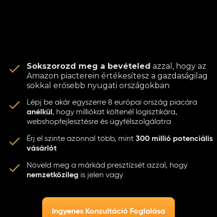
Sokszorozd meg a bevételed
azzal, hogy az
Amazon piacterein értékesítesz a gazdaságilag
sokkal erősebb nyugati országokban
Lépj be akár egyszerre 8 európai ország piacára
anélkül
, hogy milliókat költenél logisztikára,
webshopfejlesztésre és ügyfélszolgálatra
Érj el szinte azonnal több, mint
300 millió potenciális
vásárlót
Növeld meg a márkád presztízsét azzal, hogy
nemzetközileg
is jelen vagy
Ingyenes Konzultáció Foglalása