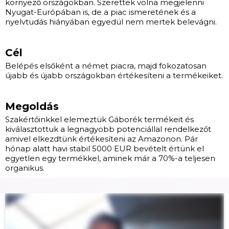
környező országokban. Szerettek volna megjelenni
Nyugat-Európában is, de a piac ismeretének és a
nyelvtudás hiányában egyedül nem mertek belevágni.
Cél
Belépés elsőként a német piacra, majd fokozatosan
újabb és újabb országokban értékesíteni a termékeiket.
Megoldás
Szakértőinkkel elemeztük Gáborék termékeit és
kiválasztottuk a legnagyobb potenciállal rendelkezőt
amivel elkezdtünk értékesíteni az Amazonon. Pár
hónap alatt havi stabil 5000 EUR bevételt értünk el
egyetlen egy termékkel, aminek már a 70%-a teljesen
organikus.