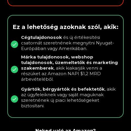
Ez a lehetőség azoknak szól, akik:
Cégtulajdonosok
és új értékesítési
csatornát szeretnének megnyitni Nyugat-
Európában vagy Amerikában.
Márka tulajdonosok, webshop
tulajdonosok, üzemeltetők és
marketing
szakemberek
, akik kiakarják venni a
részüket az Amazon NAPI $1,2 MRD
árbevételéből.
Gyártók, bérgyártók és befektetők
, akik
az ügyfeleiknek vagy saját maguknak
szeretnének új piaci lehetőségeket
biztosítani.
Neked való az Amazon?