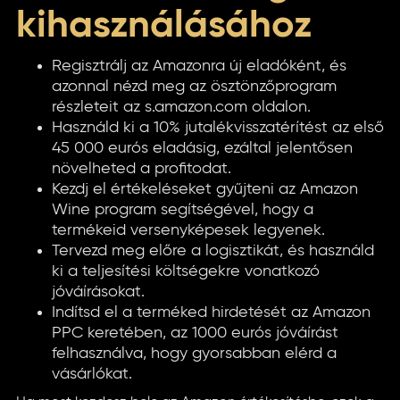
kihasználásához
Regisztrálj az Amazonra új eladóként, és
azonnal nézd meg az ösztönzőprogram
részleteit az s.amazon.com oldalon.
Használd ki a 10% jutalékvisszatérítést az első
45 000 eurós eladásig, ezáltal jelentősen
növelheted a profitodat.
Kezdj el értékeléseket gyűjteni az Amazon
Wine program segítségével, hogy a
termékeid versenyképesek legyenek.
Tervezd meg előre a logisztikát, és használd
ki a teljesítési költségekre vonatkozó
jóváírásokat.
Indítsd el a terméked hirdetését az Amazon
PPC keretében, az 1000 eurós jóváírást
felhasználva, hogy gyorsabban elérd a
vásárlókat.