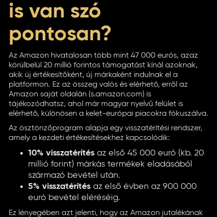
is van szó
pontosan?
Az Amazon hivatalosan több mint 47 000 eurós, azaz
körülbelül 20 millió forintos támogatást kínál azoknak,
akik új értékesítőként, új márkaként indulnak el a
platformon. Ez az összeg valós és elérhető, erről az
Amazon saját oldalán (s.amazon.com) is
tájékozódhatsz, ahol már magyar nyelvű felület is
elérhető, különösen a kelet-európai piacokra fókuszálva.
Az ösztönzőprogram alapja egy visszatérítési rendszer,
amely a kezdeti értékesítésekhez kapcsolódik:
10% visszatérítés
az első 45 000 euró (kb. 20
millió forint) márkás termékek eladásából
származó bevétel után.
5% visszatérítés
az első évben az 900 000
euró bevétel eléréséig.
Ez lényegében azt jelenti, hogy az Amazon jutalékának