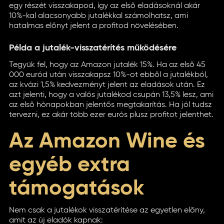
egy részét visszakapod, így az első eladásoknál akár
10%-kal alacsonyabb jutalékkal számolhatsz, ami
hatalmas előnyt jelent a profitod növelésében.
Példa a jutalék-visszatérítés működésére
Tegyük fel, hogy az Amazon jutalék 15%. Ha az első 45
000 euród után visszakapsz 10%-ot ebből a jutalékból,
az kvázi 1,5% kedvezményt jelent az eladások után. Ez
azt jelenti, hogy a valós jutalékod csupán 13,5% lesz, ami
az első hónapokban jelentős megtakarítás. Ha jól tudsz
tervezni, ez akár több ezer eurós plusz profitot jelenthet.
Az Amazon Wine és
egyéb extra
támogatások
Nem csak a jutalékok visszatérítése az egyetlen előny,
amit az új eladók kapnak: