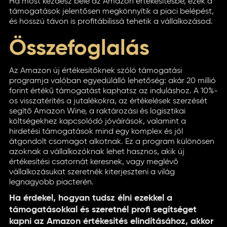
Ha most kezdesz bele az Amazon értékesítésbe, ezek a
támogatások jelentősen megkönnyítik a piaci belépést,
és hosszú távon is profitábilissá tehetik a vállalkozásod.
Összefoglalás
Az Amazon új értékesítőknek szóló támogatási
programja valóban egyedülálló lehetőség: akár 20 millió
forint értékű támogatást kaphatsz az induláshoz. A 10%-
os visszatérítés a jutalékokra, az értékelések szerzését
segítő Amazon Wine, a raktározási és logisztikai
költségekhez kapcsolódó jóváírások, valamint a
hirdetési támogatások mind egy komplex és jól
átgondolt csomagot alkotnak. Ez a program különösen
azoknak a vállalkozóknak lehet hasznos, akik új
értékesítési csatornát keresnek, vagy meglévő
vállalkozásukat szeretnék kiterjeszteni a világ
legnagyobb piacterén.
Ha érdekel, hogyan tudsz élni ezekkel a
támogatásokkal és szeretnél profi segítséget
kapni az Amazon értékesítés elindításához, akkor