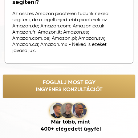
segíteni?
Az összes Amazon piactéren tudunk neked
segíteni, de a legelterjedtebb piacterek az
Amazon.de; Amazon.com; Amazon.co.uk;
Amazon.fr; Amazon.it; Amazon.es;
Amazon.com.be; Amazon.pl; Amazon.sw;
Amazon.ca; Amazon.mx - Neked is ezeket
javasoljuk.
FOGLALJ MOST EGY
INGYENES KONZULTÁCIÓT
Már több, mint
400+ elégedett ügyfél