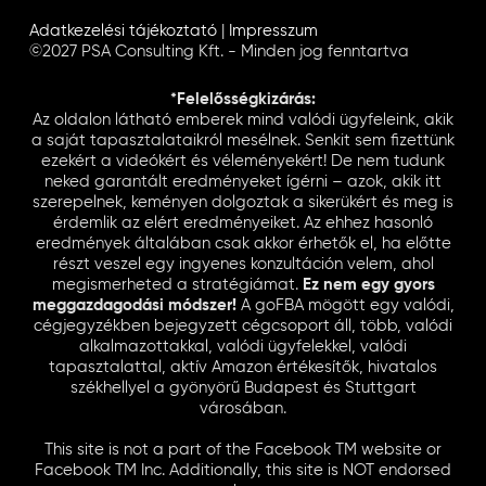
Adatkezelési tájékoztató
|
Impresszum
©2027 PSA Consulting Kft. - Minden jog fenntartva
*Felelősségkizárás:
Az oldalon látható emberek mind valódi ügyfeleink, akik
a saját tapasztalataikról mesélnek. Senkit sem fizettünk
ezekért a videókért és véleményekért! De nem tudunk
neked garantált eredményeket ígérni – azok, akik itt
szerepelnek, keményen dolgoztak a sikerükért és meg is
érdemlik az elért eredményeiket. Az ehhez hasonló
eredmények általában csak akkor érhetők el, ha előtte
részt veszel egy ingyenes konzultáción velem, ahol
megismerheted a stratégiámat.
Ez nem egy gyors
meggazdagodási módszer!
A goFBA mögött egy valódi,
cégjegyzékben bejegyzett cégcsoport áll, több, valódi
alkalmazottakkal, valódi ügyfelekkel, valódi
tapasztalattal, aktív Amazon értékesítők, hivatalos
székhellyel a gyönyörű Budapest és Stuttgart
városában.
This site is not a part of the Facebook TM website or
Facebook TM Inc. Additionally, this site is NOT endorsed