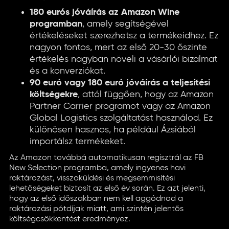
180 eurós jóváírás az Amazon Wine
programban
, amely segítségével
értékeléseket szerezhetsz a termékeidhez. Ez
nagyon fontos, mert az első 20-30 őszinte
értékelés nagyban növeli a vásárlói bizalmat
és a konverziókat.
90 euró vagy 180 euró jóváírás a teljesítési
költségekre
, attól függően, hogy az Amazon
Partner Carrier programot vagy az Amazon
Global Logistics szolgáltatást használod. Ez
különösen hasznos, ha például Ázsiából
importálsz termékeket.
Az Amazon továbbá automatikusan regisztrál az FB
New Selection programba, amely ingyenes havi
raktározást, visszaküldési és megsemmisítési
lehetőségeket biztosít az első év során. Ez azt jelenti,
hogy az első időszakban nem kell aggódnod a
raktározási pótdíjak miatt, ami szintén jelentős
költségcsökkentést eredményez.