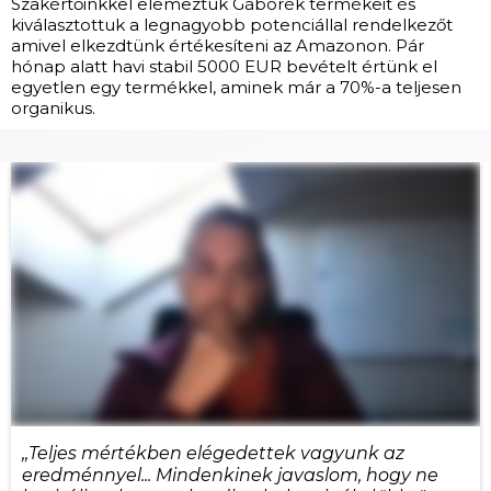
Szakértőinkkel elemeztük Gáborék termékeit és
kiválasztottuk a legnagyobb potenciállal rendelkezőt
amivel elkezdtünk értékesíteni az Amazonon. Pár
hónap alatt havi stabil 5000 EUR bevételt értünk el
egyetlen egy termékkel, aminek már a 70%-a teljesen
organikus.
,,Teljes mértékben elégedettek vagyunk az
eredménnyel... Mindenkinek javaslom, hogy ne