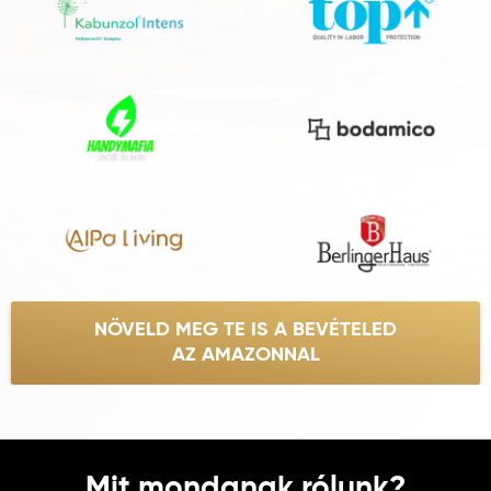
NÖVELD MEG TE IS A BEVÉTELED
AZ AMAZONNAL
Mit mondanak rólunk?