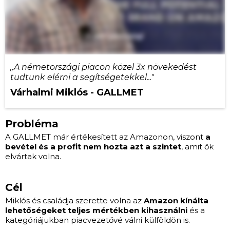
,,A németországi piacon közel 3x növekedést
tudtunk elérni a segítségetekkel..."
Várhalmi Miklós - GALLMET
Probléma
A GALLMET már értékesített az Amazonon, viszont
a
bevétel és a profit nem hozta azt a szintet
, amit ők
elvártak volna.
Cél
Miklós és családja szerette volna az
Amazon kínálta
lehetőségeket teljes mértékben kihasználni
és a
kategóriájukban piacvezetővé válni külföldön is.