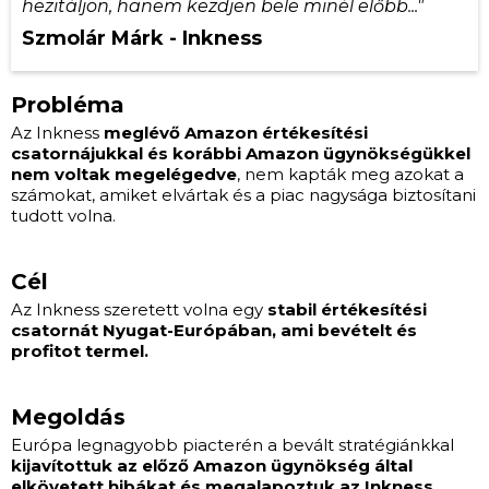
hezitáljon, hanem kezdjen bele minél előbb..."
Szmolár Márk - Inkness
Probléma
Az Inkness
meglévő Amazon értékesítési
csatornájukkal és korábbi Amazon ügynökségükkel
nem voltak megelégedve
, nem kapták meg azokat a
számokat, amiket elvártak és a piac nagysága biztosítani
tudott volna.
Cél
Az Inkness szeretett volna egy
stabil értékesítési
csatornát Nyugat-Európában, ami bevételt és
profitot termel.
Megoldás
Európa legnagyobb piacterén a bevált stratégiánkkal
kijavítottuk az előző Amazon ügynökség által
elkövetett hibákat és megalapoztuk az Inkness