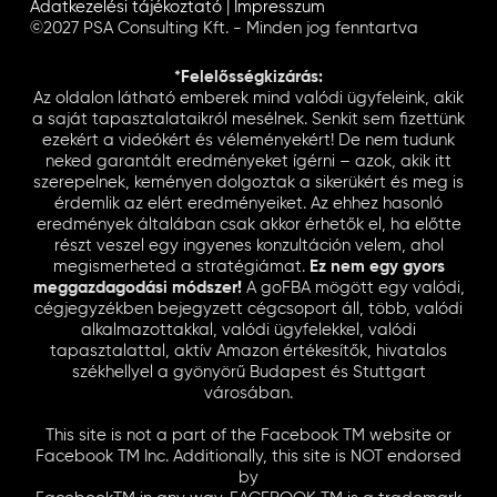
Adatkezelési tájékoztató
|
Impresszum
©2027 PSA Consulting Kft. - Minden jog fenntartva
*Felelősségkizárás:
Az oldalon látható emberek mind valódi ügyfeleink, akik
a saját tapasztalataikról mesélnek. Senkit sem fizettünk
ezekért a videókért és véleményekért! De nem tudunk
neked garantált eredményeket ígérni – azok, akik itt
szerepelnek, keményen dolgoztak a sikerükért és meg is
érdemlik az elért eredményeiket. Az ehhez hasonló
eredmények általában csak akkor érhetők el, ha előtte
részt veszel egy ingyenes konzultáción velem, ahol
megismerheted a stratégiámat.
Ez nem egy gyors
meggazdagodási módszer!
A goFBA mögött egy valódi,
cégjegyzékben bejegyzett cégcsoport áll, több, valódi
alkalmazottakkal, valódi ügyfelekkel, valódi
tapasztalattal, aktív Amazon értékesítők, hivatalos
székhellyel a gyönyörű Budapest és Stuttgart
városában.
This site is not a part of the Facebook TM website or
Facebook TM Inc. Additionally, this site is NOT endorsed
by