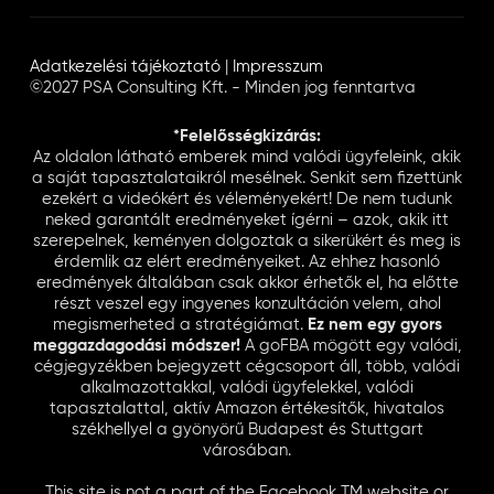
Adatkezelési tájékoztató
|
Impresszum
©2027 PSA Consulting Kft. - Minden jog fenntartva
*Felelősségkizárás:
Az oldalon látható emberek mind valódi ügyfeleink, akik
a saját tapasztalataikról mesélnek. Senkit sem fizettünk
ezekért a videókért és véleményekért! De nem tudunk
neked garantált eredményeket ígérni – azok, akik itt
szerepelnek, keményen dolgoztak a sikerükért és meg is
érdemlik az elért eredményeiket. Az ehhez hasonló
eredmények általában csak akkor érhetők el, ha előtte
részt veszel egy ingyenes konzultáción velem, ahol
megismerheted a stratégiámat.
Ez nem egy gyors
meggazdagodási módszer!
A goFBA mögött egy valódi,
cégjegyzékben bejegyzett cégcsoport áll, több, valódi
alkalmazottakkal, valódi ügyfelekkel, valódi
tapasztalattal, aktív Amazon értékesítők, hivatalos
székhellyel a gyönyörű Budapest és Stuttgart
városában.
This site is not a part of the Facebook TM website or