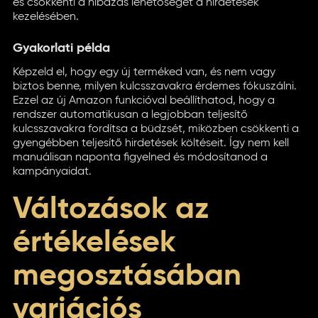
és csökkenti a hibázás lehetőségét a hirdetések
kezelésében.
Gyakorlati példa
Képzeld el, hogy egy új terméked van, és nem vagy
biztos benne, milyen kulcsszavakra érdemes fókuszálni.
Ezzel az új Amazon funkcióval beállíthatod, hogy a
rendszer automatikusan a legjobban teljesítő
kulcsszavakra fordítsa a büdzsét, miközben csökkenti a
gyengébben teljesítő hirdetések költéseit. Így nem kell
manuálisan naponta figyelned és módosítanod a
kampányaidat.
Változások az
értékelések
megosztásában
variációs