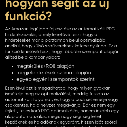
hogyan segít az új
funkció?
Az Amazon legújabb fejlesztése az automatizált PPC
hirdetéskezelés, amely lehetővé teszi, hogy a
hirdetéseket már a platformon belül optimalizáld,
anélkül, hogy külső szoftverekhez kellene nyúlnod. Ez a
funkció lehetővé teszi, hogy többféle szempont alapján
állítsd be a kampányaidat:
megtérülés (ROI) alapján
megjelentetések száma alapján
egyéb egyéni szempontok szerint
Ezen kívül azt is megadhatod, hogy milyen gyakran
ismételje meg az optimalizálást, meddig fusson az
automatizált folyamat, és hogy a büdzsét emelje vagy
csökkentse, ha a helyzet megkívánja. Bár ez nem egy
fejlett, teljes körű PPC optimalizálás, hanem inkább egy
alap automatizálás, mégis nagy segítség lehet
kezdőknek és haladóknak egyaránt, hiszen időt spórol