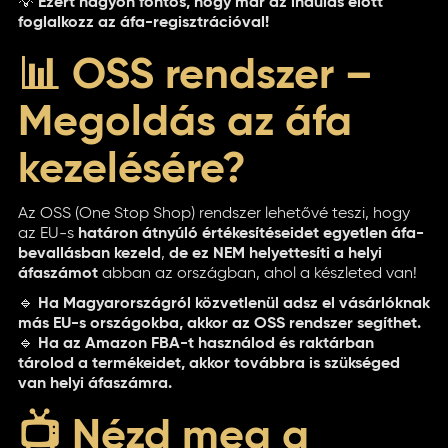
💡
Ezért nagyon fontos, hogy már az indulás előtt
foglalkozz az áfa-regisztrációval!
📊 OSS rendszer –
Megoldás az áfa
kezelésére?
Az OSS (One Stop Shop) rendszer lehetővé teszi, hogy
az EU-s
határon átnyúló értékesítéseidet egyetlen áfa-
bevallásban kezeld
,
de ez NEM helyettesíti a helyi
áfaszámot
abban az országban, ahol a készleted van!
🔹
Ha Magyarországról közvetlenül adsz el vásárlóknak
más EU-s országokba, akkor az OSS rendszer segíthet.
🔹
Ha az Amazon FBA-t használod és raktárban
tárolod a termékeidet, akkor továbbra is szükséged
van helyi áfaszámra.
📺 Nézd meg a