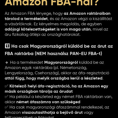
Amazon FBA-nál?
Az Amazon FBA lényege, hogy
az Amazon raktáraiban
tárolod a termékeidet
, és az Amazon végzi a kiszállítást
a vásárlóknak. Ez kényelmes megoldás, de egyben
adójogi kötelezettségeket is von maga után
, mivel az
áru fizikailag átlépi az országhatárokat.
1️⃣ Ha csak Magyarországról küldöd be az árut az
FBA raktárba (NEM használsz PAN-EU FBA-t)
🔹 Ha a termékeidet
Magyarországról
küldöd be az
Amazon egyik raktárába (pl. Németország,
Lengyelország, Csehország), akkor az áfa-regisztráció
attól függ, hogy melyik országba kerül a készleted
.
✅
Kötelező helyi áfa-regisztráció, ha az Amazon egy
másik országban tárolja az árudat
✅ Ha például a készleted egy német FBA raktárban van,
akkor
német áfaszámra van szükséged
✅ Ha csak magyarországi áfaszámmal rendelkezel, az
Amazon
visszautasíthatja a bejövő árut
vagy