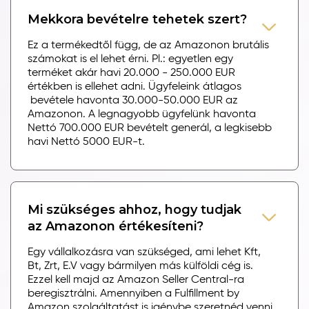
Mekkora bevételre tehetek szert?
Ez a termékedtől függ, de az Amazonon brutális
számokat is el lehet érni. Pl.: egyetlen egy
terméket akár havi 20.000 - 250.000 EUR
értékben is ellehet adni. Ügyfeleink átlagos
bevétele havonta 30.000-50.000 EUR az
Amazonon. A legnagyobb ügyfelünk havonta
Nettó 700.000 EUR bevételt generál, a legkisebb
havi Nettó 5000 EUR-t.
Mi szükséges ahhoz, hogy tudjak
az Amazonon értékesíteni?
Egy vállalkozásra van szükséged, ami lehet Kft,
Bt, Zrt, E.V vagy bármilyen más külföldi cég is.
Ezzel kell majd az Amazon Seller Central-ra
beregisztrálni. Amennyiben a Fulfillment by
Amazon szolgáltatást is igénybe szeretnéd venni,