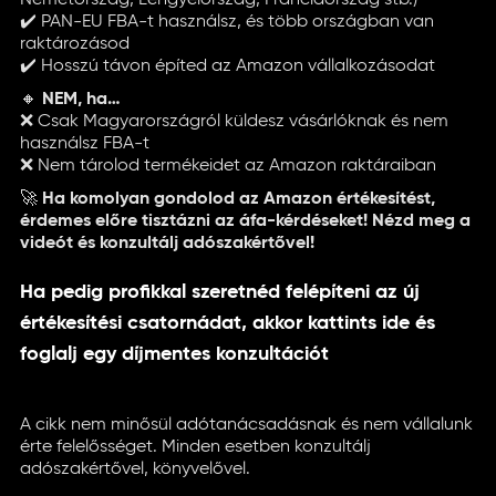
Németország, Lengyelország, Franciaország stb.)
✔️ PAN-EU FBA-t használsz, és több országban van
raktározásod
✔️ Hosszú távon építed az Amazon vállalkozásodat
🔸
NEM, ha…
❌ Csak Magyarországról küldesz vásárlóknak és nem
használsz FBA-t
❌ Nem tárolod termékeidet az Amazon raktáraiban
🚀
Ha komolyan gondolod az Amazon értékesítést,
érdemes előre tisztázni az áfa-kérdéseket! Nézd meg a
videót és konzultálj adószakértővel!
Ha pedig profikkal szeretnéd felépíteni az új
értékesítési csatornádat, akkor kattints ide és
foglalj egy díjmentes konzultációt
A cikk nem minősül adótanácsadásnak és nem vállalunk
érte felelősséget. Minden esetben konzultálj
adószakértővel, könyvelővel.