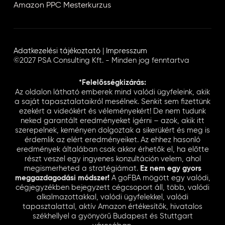
Amazon PPC Mesterkurzus
Adatkezelési tájékoztató
|
Impresszum
©2027 PSA Consulting Kft. - Minden jog fenntartva
*Felelősségkizárás:
Az oldalon látható emberek mind valódi ügyfeleink, akik
a saját tapasztalataikról mesélnek. Senkit sem fizettünk
ezekért a videókért és véleményekért! De nem tudunk
neked garantált eredményeket ígérni – azok, akik itt
szerepelnek, keményen dolgoztak a sikerükért és meg is
érdemlik az elért eredményeiket. Az ehhez hasonló
eredmények általában csak akkor érhetők el, ha előtte
részt veszel egy ingyenes konzultáción velem, ahol
megismerheted a stratégiámat.
Ez nem egy gyors
meggazdagodási módszer!
A goFBA mögött egy valódi,
cégjegyzékben bejegyzett cégcsoport áll, több, valódi
alkalmazottakkal, valódi ügyfelekkel, valódi
tapasztalattal, aktív Amazon értékesítők, hivatalos
székhellyel a gyönyörű Budapest és Stuttgart