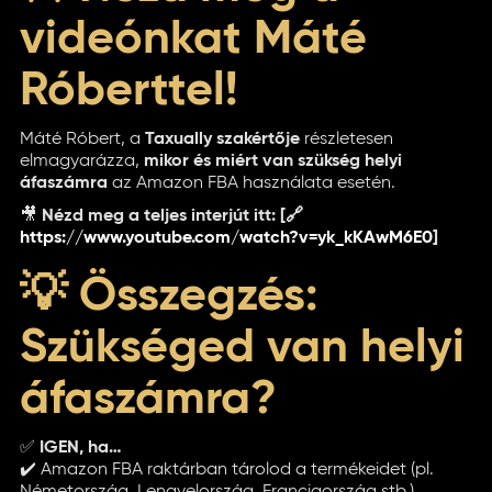
videónkat Máté
Róberttel!
Máté Róbert, a
Taxually szakértője
részletesen
elmagyarázza,
mikor és miért van szükség helyi
áfaszámra
az Amazon FBA használata esetén.
🎥
Nézd meg a teljes interjút itt: [🔗
https://www.youtube.com/watch?v=yk_kKAwM6E0
]
💡 Összegzés:
Szükséged van helyi
áfaszámra?
✅
IGEN, ha…
✔️ Amazon FBA raktárban tárolod a termékeidet (pl.