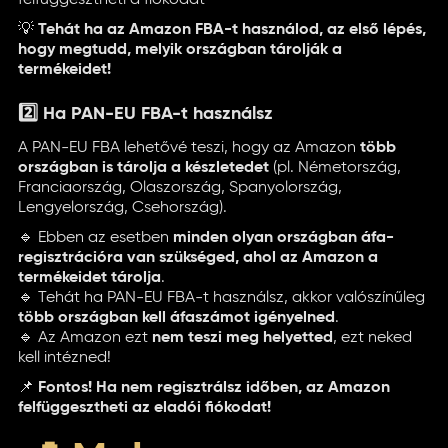
felfüggesztheti a fiókodat
💡
Tehát ha az Amazon FBA-t használod, az első lépés,
hogy megtudd, melyik országban tárolják a
termékeidet!
2️⃣ Ha PAN-EU FBA-t használsz
A PAN-EU FBA lehetővé teszi, hogy az Amazon
több
országban is tárolja a készletedet
(pl. Németország,
Franciaország, Olaszország, Spanyolország,
Lengyelország, Csehország).
🔹 Ebben az esetben
minden olyan országban áfa-
regisztrációra van szükséged, ahol az Amazon a
termékeidet tárolja
.
🔹 Tehát ha PAN-EU FBA-t használsz, akkor valószínűleg
több országban kell áfaszámot igényelned
.
🔹 Az Amazon ezt
nem teszi meg helyetted
, ezt neked
kell intézned!
📌
Fontos! Ha nem regisztrálsz időben, az Amazon
felfüggesztheti az eladói fiókodat!