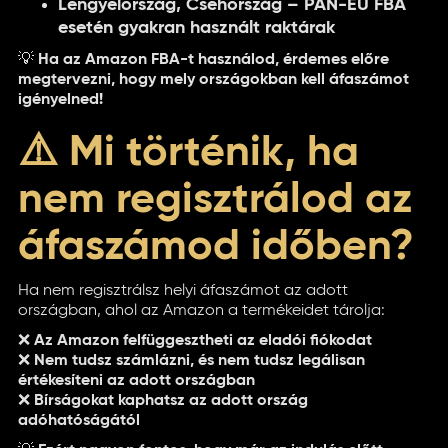
Lengyelország, Csehország – PAN-EU FBA
esetén gyakran használt raktárak
💡
Ha az Amazon FBA-t használod, érdemes előre
megtervezni, hogy mely országokban kell áfaszámot
igényelned!
⚠️ Mi történik, ha
nem regisztrálod az
áfaszámod időben?
Ha nem regisztrálsz helyi áfaszámot az adott
országban, ahol az Amazon a termékeidet tárolja:
❌
Az Amazon felfüggesztheti az eladói fiókodat
❌
Nem tudsz számlázni, és nem tudsz legálisan
értékesíteni az adott országban
❌
Bírságokat kaphatsz az adott ország
adóhatóságától