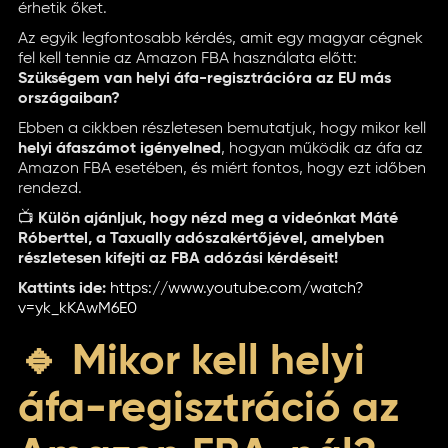
érhetik őket.
Az egyik legfontosabb kérdés, amit egy magyar cégnek
fel kell tennie az Amazon FBA használata előtt:
Szükségem van helyi áfa-regisztrációra az EU más
országaiban?
Ebben a cikkben részletesen bemutatjuk, hogy mikor kell
helyi áfaszámot igényelned
, hogyan működik az áfa az
Amazon FBA esetében, és miért fontos, hogy ezt időben
rendezd.
📺
Külön ajánljuk, hogy nézd meg a videónkat Máté
Róberttel, a Taxually adószakértőjével, amelyben
részletesen kifejti az FBA adózási kérdéseit!
Kattints ide:
https://www.youtube.com/watch?
v=yk_kKAwM6E0
🔹 Mikor kell helyi
áfa-regisztráció az