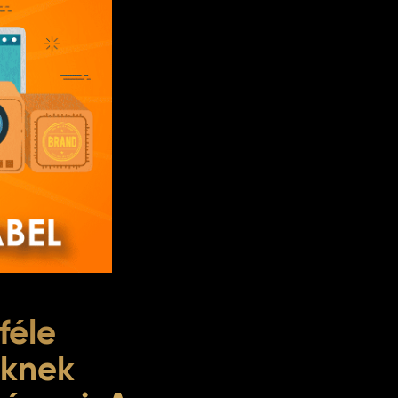
féle
iknek