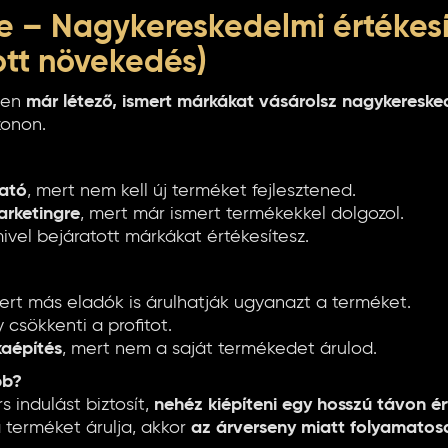
e – Nagykereskedelmi értékesí
ott növekedés)
ben
már létező, ismert márkákat vásárolsz nagykereske
onon.
ható
, mert nem kell új terméket fejlesztened.
arketingre
, mert már ismert termékekkel dolgozol.
mivel bejáratott márkákat értékesítesz.
mert más eladók is árulhatják ugyanazt a terméket.
 csökkenti a profitot.
kaépítés
, mert nem a saját termékedet árulod.
bb?
 indulást biztosít,
nehéz kiépíteni egy hosszú távon é
 terméket árulja, akkor
az árverseny miatt folyamatos