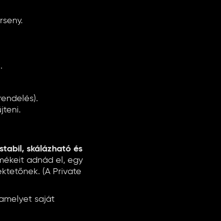
rseny.
.
rendelés).
jteni.
 stabil, skálázható és
mékeit adnád el, egy
ktetőnek. (A Private
amelyet saját