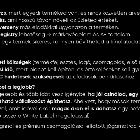
rzs
, mert egyedi terméked van, és nincs közvetlen árve
és
, ami hosszú távon növeli az üzleted értékét.
verseny
más eladókkal ugyanazon a terméken.
egistry
lehetőség → márkavédelem és A+ tartalom.
egy termék sikeres, könnyen bővítheted a kínálatodat
i költségek
(termékfejlesztés, logó, csomagolás, első 
i idő
, mert piacot kell építeni és értékeléseket kell gyű
C hirdetések szükségesek
az eladások beindításához.
bel a legjobb?
égesebb és több időt vesz igénybe,
ha jól csinálod, egy
ható vállalkozást építhetsz
. Ahelyett, hogy mások ter
ol, amit idővel akár
magas áron el is adhatsz
egy befe
 össze a White Label megoldással)
gnnal és prémium csomagolással ellátott jógamatrac, 