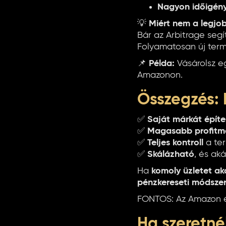
Nagyon időigén
💡
Miért nem a legjo
Bár az Arbitrage seg
Folyamatosan új term
📌
Példa:
Vásárolsz e
Amazonon.
Összegzés: 
✅
Saját márkát építe
✅
Magasabb profitm
✅
Teljes kontroll
a ter
✅
Skálázható
, és ak
Ha
komoly üzletet ak
pénzkereseti módszer
FONTOS: Az Amazon ér
Ha szeretné