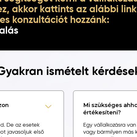
z, akkor kattints az alábbi link
es konzultációt hozzánk:
alás
Gyakran ismételt kérdése
zon
Mi szükséges ahho
értékesíteni?
ed. De az esetek
Egy vállalkozásra van 
 javasoljuk első
vagy bármilyen más kü