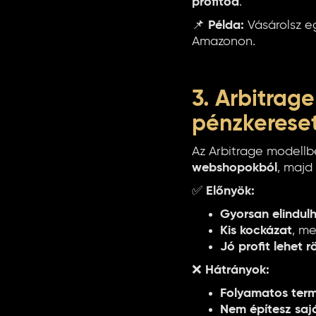
profitod
.
📌
Példa:
Vásárolsz e
Amazonon.
3. Arbitrag
pénzkereset
Az Arbitrage modell
webshopokból
, majd
✅
Előnyök:
Gyorsan elindul
Kis kockázat
, me
Jó profit lehet 
❌
Hátrányok:
Folyamatos term
Nem építesz saj