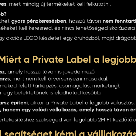
yes
, mert mindig új termékeket kell felkutatni.
bb?
íthet
gyors pénzkeresésben
, hosszú távon
nem fenntart
ékeket kell keresned, és nincs lehetőséged skálázásra
gy akciós LEGO készletet egy áruházból, majd drágáb
Miért a Private Label a legjob
sz
, amely hosszú távon is jövedelmező.
arzs
, mert nem kell árversenyezni másokkal.
méked felett (árképzés, csomagolás, marketing).
ár egy befektetőnek is eladhatod később.
arsz építeni
, akkor a Private Label a legjobb választás
, hanem egy valódi vállalkozás, amely hosszú távon ér
tékesítéshez szükséged van legalább 2M Ft kezdőtőké
l segítséget kérni a válllakozá