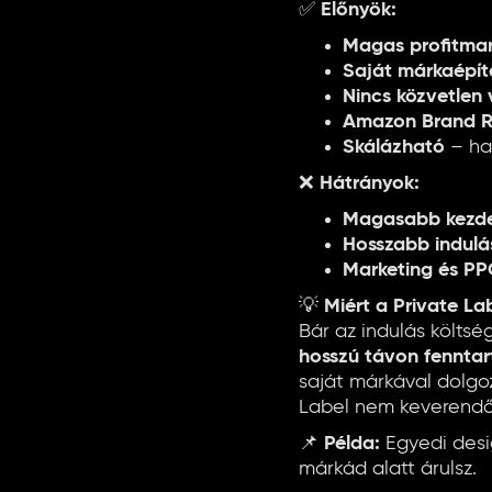
✅
Előnyök:
Magas profitma
Saját márkaépít
Nincs közvetlen 
Amazon Brand R
Skálázható
– ha 
❌
Hátrányok:
Magasabb kezdet
Hosszabb indulás
Marketing és PP
💡
Miért a Private La
Bár az indulás költs
hosszú távon fenntart
saját márkával dolgoz
Label nem keverendő
📌
Példa:
Egyedi desi
márkád alatt árulsz.