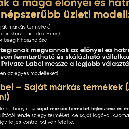
 a maga előnyei és hátr
népszerűbb üzleti modell
ját márkás termékek)
kereskedelmi értékesítés)
önbség kihasználása)
tégiának megvannak az előnyei és hátr
ávon fenntartható és skálázható vállalko
a Private Label messze a legjobb választá
en az egyes modelleket!
Label – Saját márkás termékek 
n!)
elenti, hogy egy
saját márkás terméket fejlesztesz és ér
lítótól rendelsz egy terméket, de saját logóval, csom
így teljes kontrollod van felette.