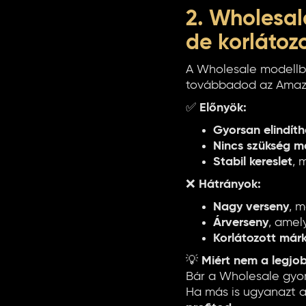
2. Wholesal
de korlátoz
A Wholesale modell
továbbadod az Amaz
✅
Előnyök:
Gyorsan elindít
Nincs szükség m
Stabil kereslet
, 
❌
Hátrányok:
Nagy verseny
, 
Árverseny
, amely
Korlátozott már
💡
Miért nem a legjo
Bár a Wholesale gyors
Ha más is ugyanazt a