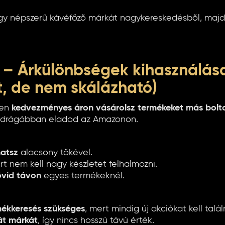
gy népszerű kávéfőző márkát nagykereskedésből, majd
e – Árkülönbségek kihasználás
, de nem skálázható)
ben
kedvezményes áron vásárolsz termékeket más bolt
 drágábban eladod az Amazonon.
hatsz
alacsony tőkével.
rt nem kell nagy készletet felhalmozni.
rövid távon
egyes termékeknél.
ékkeresés szükséges
, mert mindig új akciókat kell találn
át márkát
, így nincs hosszú távú érték.