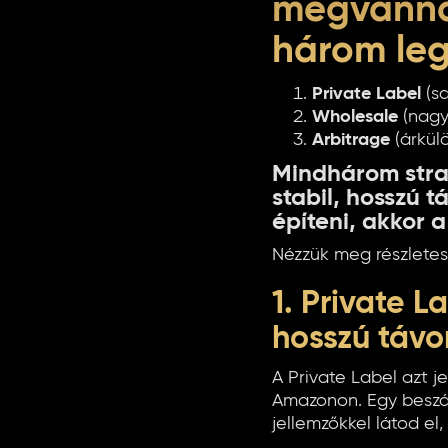
megvannak
három leg
Private Label
(sa
Wholesale
(nagy
Arbitrage
(árkül
Mindhárom stra
stabil, hosszú t
építeni, akkor 
Nézzük meg részletes
1. Private 
hosszú távo
A Private Label azt j
Amazonon. Egy beszál
jellemzőkkel látod el, 