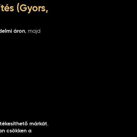
tés (Gyors,
delmi áron
, majd
rtékesíthető márkát
.
an csökken a