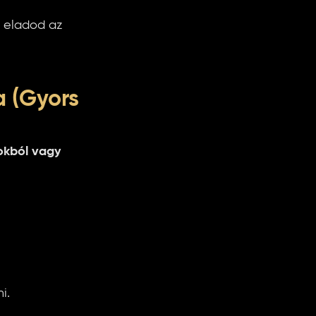
 eladod az
a (Gyors
okból vagy
i.