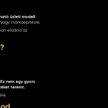
ható üzleti modell
.
 vagy márkaépítésre.
ban eladod az
b?
.
Ez nem egy gyors
téket teremt.
re.
sod