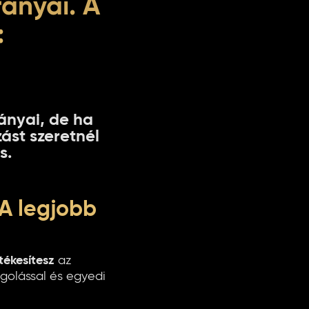
ányai. A
:
ányai, de ha
zást szeretnél
s
.
(A legjobb
tékesítesz
az
agolással és egyedi