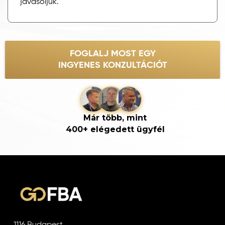
javasoljuk.
FOGLALJ MOST EGY
INGYENES KONZULTÁCIÓT
Már több, mint
400+ elégedett ügyfél