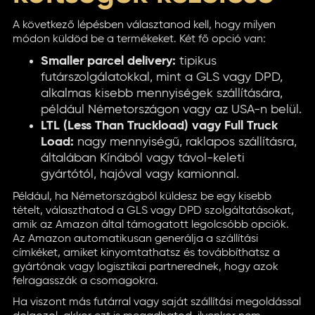
A következő lépésben választanod kell, hogy milyen
módon küldöd be a termékeket. Két fő opció van:
Smaller parcel delivery:
tipikus
futárszolgálatokkal, mint a GLS vagy DPD,
alkalmas kisebb mennyiségek szállítására,
például Németországon vagy az USA-n belül.
LTL (Less Than Truckload) vagy Full Truck
Load:
nagy mennyiségű, raklapos szállításra,
általában Kínából vagy távol-keleti
gyártótól, hajóval vagy kamionnal.
Például, ha Németországból küldesz be egy kisebb
tételt, választhatod a GLS vagy DPD szolgáltatásokat,
amik az Amazon által támogatott legolcsóbb opciók.
Az Amazon automatikusan generálja a szállítási
címkéket, amiket kinyomtathatsz és továbbíthatsz a
gyártónak vagy logisztikai partnerednek, hogy azok
felragasszák a csomagokra.
Ha viszont más futárral vagy saját szállítási megoldással