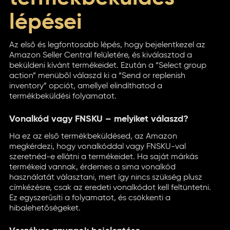
lépései
Az első és legfontosabb lépés, hogy bejelentkezel az
Amazon Seller Central felületére, és kiválasztod a
beküldeni kívánt termékeidet. Ezután a “Select group
action” menüből válaszd ki a “Send or replenish
inventory” opciót, amellyel elindíthatod a
termékbeküldési folyamatot.
Vonalkód vagy FNSKU – melyiket válaszd?
Ha ez az első termékbeküldésed, az Amazon
megkérdezi, hogy vonalkóddal vagy FNSKU-val
szeretnéd-e ellátni a termékeidet. Ha saját márkás
termékeid vannak, érdemes a sima vonalkód
használatát választani, mert így nincs szükség plusz
címkézésre, csak az eredeti vonalkódot kell feltüntetni.
Ez egyszerűsíti a folyamatot, és csökkenti a
hibalehetőségeket.