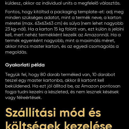
küldesz, akkor az individual units a megfelelő választás.
Fontos, hogy kitöltsd a packaging template-et: adj meg
minden szükséges adatot, mint a termék neve, a karton
méretei (max. 63x63x63 cm) és súlya (nem lehet nagyobb
23 kg-nál). Ha a karton 15 kg fölött van, ezt külön is jelölni
kell, mert nehéz termékként kezelik az Amazonnál. Ha a
termék egyenként nagyobb, mint a maximális méret,
akkor nincs master karton, és az egyedi csomagolás a
megoldás.
Gyakorlati példa
Tegyük fel, hogy 80 darab terméked van, 10 darabot
teszel egy master kartonba, akkor 8 kartont kell
beküldened. Ha ezt jól állítod be, az Amazon pontosan
fogja tudni kezelni a készleted, és nem lesznek késések
vagy félreértések.
Szállítási mód és
költségek kezelése