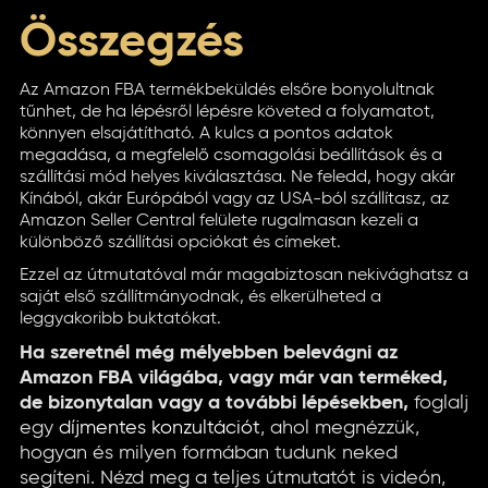
Összegzés
Az Amazon FBA termékbeküldés elsőre bonyolultnak
tűnhet, de ha lépésről lépésre követed a folyamatot,
könnyen elsajátítható. A kulcs a pontos adatok
megadása, a megfelelő csomagolási beállítások és a
szállítási mód helyes kiválasztása. Ne feledd, hogy akár
Kínából, akár Európából vagy az USA-ból szállítasz, az
Amazon Seller Central felülete rugalmasan kezeli a
különböző szállítási opciókat és címeket.
Ezzel az útmutatóval már magabiztosan nekivághatsz a
saját első szállítmányodnak, és elkerülheted a
leggyakoribb buktatókat.
Ha szeretnél még mélyebben belevágni az
Amazon FBA világába, vagy már van terméked,
de bizonytalan vagy a további lépésekben,
foglalj
egy
díjmentes konzultációt
, ahol megnézzük,
hogyan és milyen formában tudunk neked
segíteni. Nézd meg a teljes útmutatót is videón,