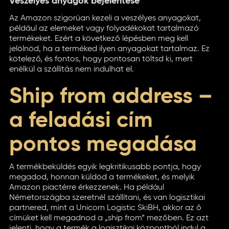
Veszélyes anyagok bejelentése
Az Amazon szigorúan kezeli a veszélyes anyagokat,
például az elemeket vagy folyadékokat tartalmazó
termékeket. Ezért a következő lépésben meg kell
jelölnöd, ha a terméked ilyen anyagokat tartalmaz. Ez
kötelező, és fontos, hogy pontosan töltsd ki, mert
enélkül a szállítás nem indulhat el.
Ship from address –
a feladási cím
pontos megadása
A termékbeküldés egyik legkritikusabb pontja, hogy
megadod, honnan küldöd a termékeket, és melyik
Amazon piactérre érkezzenek. Ha például
Németországba szeretnél szállítani, és van logisztikai
partnered, mint a Unicorn Logistic SkiBH, akkor az ő
címüket kell megadnod a „ship from” mezőben. Ez azt
jelenti, hogy a termék a logisztikai központból indul a