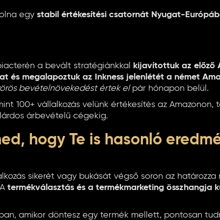
volna egy
stabil értékesítési csatornát Nyugat-Európáb
acterén a bevált stratégiánkkal
kijavítottuk az előz
ákat és megalapoztuk az Inkness jelenlétét a német A
örös bevételnövekedést értek el
pár hónapon belül.
 mint 100+ vállalkozás velünk értékesítés az Amazonon, 
llárdos árbevételű cégekig.
nned, hogy Te is hasonló eredm
lkozás sikerét vagy bukását végső soron az határozz
 A
termékválasztás és a termékmarketing összhangja k
ban, amikor döntesz egy termék mellett, pontosan tud