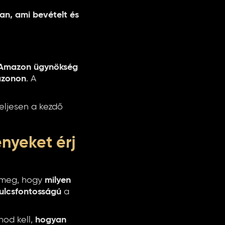
an, ami bevételt és
ő Amazon ügynökség
mazonon
. A
teljesen a kezdő
ényeket érj
a meg, hogy
milyen
ulcsfontosságú
a
nod kell,
hogyan