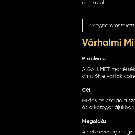
munkáról.
"Megháromszorozt
Várhalmi Mi
Probléma
A GALLMET már értéke
amit ők elvártak voln
Cél
Miklós és családja sz
és a kategóriájukban 
Megoldás
A célközönség megism