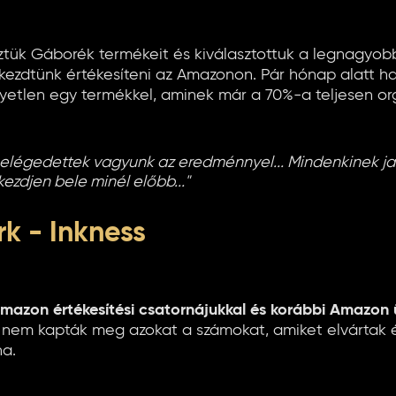
ztük Gáborék termékeit és kiválasztottuk a legnagyobb
lkezdtünk értékesíteni az Amazonon. Pár hónap alatt ha
gyetlen egy termékkel, aminek már a 70%-a teljesen or
n elégedettek vagyunk az eredménnyel... Mindenkinek j
kezdjen bele minél előbb..."
k - Inkness
mazon értékesítési csatornájukkal és korábbi Amazon
, nem kapták meg azokat a számokat, amiket elvártak 
na.