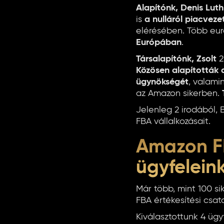
Alapítónk, Denis Luth
is
a nulláról piacveze
elérésében. Több eur
Európában
.
Társalapítónk, Zsolt
2
Közösen alapították 
ügynökségét
, valam
az Amazon sikerben.
Jelenleg 2 irodából, 
FBA vállalkozásait.
Amazon F
ügyfelein
Már több, mint 100 si
FBA értékesítési csat
Kiválasztottunk 4 üg