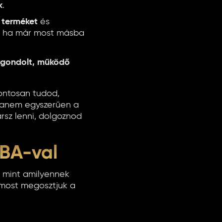
k
.
 terméket
és
b, ha már most másba
átgondolt, működő
pontosan tudod,
 hanem egyszerűen a
rsz lenni, dolgoznod
FBA-val
 mint amilyennek
és most megosztjuk a