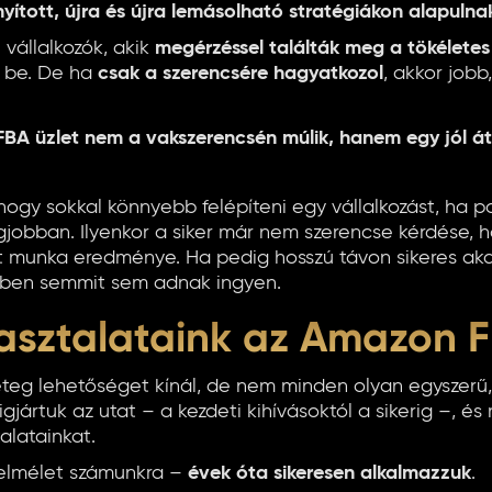
nyított, újra és újra lemásolható stratégiákon alapulna
 vállalkozók, akik
megérzéssel találták meg a tökéletes
k be. De ha
csak a szerencsére hagyatkozol
, akkor job
FBA üzlet nem a vakszerencsén múlik, hanem egy jól 
hogy sokkal könnyebb felépíteni egy vállalkozást, ha 
jobban. Ilyenkor a siker már nem szerencse kérdése,
t munka eredménye. Ha pedig hosszú távon sikeres aka
letben semmit sem adnak ingyen.
asztalataink az Amazon 
eg lehetőséget kínál, de nem minden olyan egyszerű,
gigjártuk az utat – a kezdeti kihívásoktól a sikerig –, 
alatainkat.
elmélet számunkra –
évek óta sikeresen alkalmazzuk
.