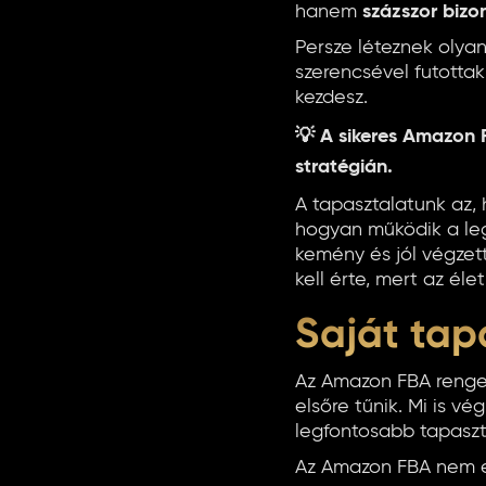
hanem
százszor bizo
Persze léteznek olyan
szerencsével futotta
kezdesz.
💡
A sikeres Amazon 
stratégián.
A tapasztalatunk az, 
hogyan működik a leg
kemény és jól végzet
kell érte, mert az é
Saját tap
Az Amazon FBA renget
elsőre tűnik. Mi is vé
legfontosabb tapaszt
Az Amazon FBA nem 