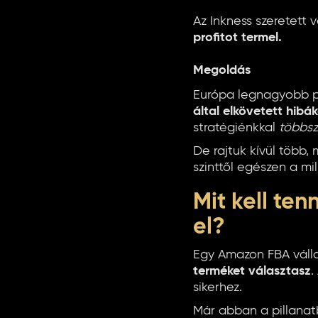
Az Inkness szeretett 
profitot termel.
Megoldás
Európa legnagyobb pi
által elkövetett hib
stratégiénkkal
többsz
De rajtuk kívül több,
szinttől egészen a mi
Mit kell te
el?
Egy Amazon FBA válla
terméket választasz
.
sikerhez.
Már abban a pillanat