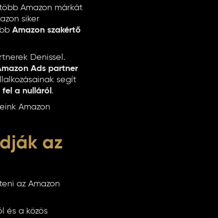
, több Amazon márkát
azon siker
ebb
Amazon szakértő
rtnerek Denissel.
 Amazon Ads partner
lalkozásainak segít
el a nulláról
.
eleink Amazon
dják az
íteni az Amazon
l és a közös