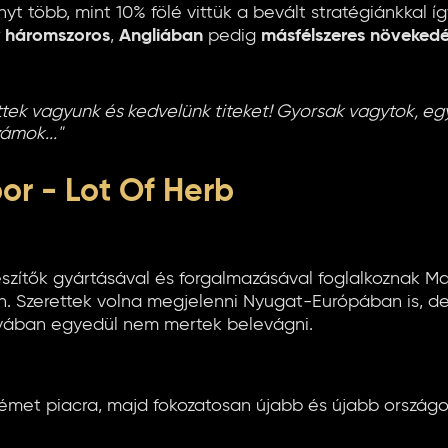
yt több, mint 10% fölé vittük a bevált stratégiánkkal 
 háromszoros
,
Angliában
pedig
másfélszeres növekedé
tek vagyunk és kedvelünk titeket! Gyorsak vagytok, e
ámok..."
r - Lot Of Herb
zítők gyártásával és forgalmazásával foglalkoznak M
. Szerettek volna megjelenni Nyugat-Európában is, d
nyában egyedül nem mertek belevágni.
émet piacra, majd fokozatosan újabb és újabb országo