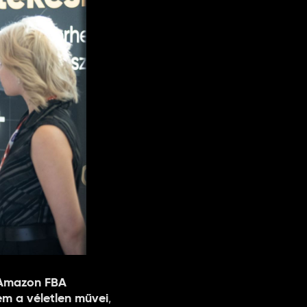
 Amazon FBA
em a véletlen művei
,