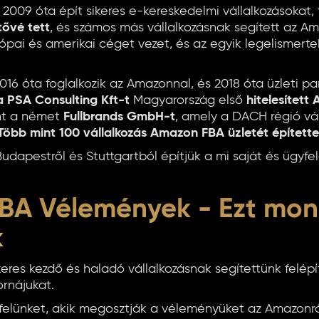
2009 óta épít sikeres e-kereskedelmi vállalkozásokat
tővé tett
, és számos más vállalkozásnak segített az Am
ópai és amerikai céget vezet, és az egyik legelismert
016 óta foglalkozik az Amazonnal, és 2018 óta üzleti pa
a PSA Consulting Kft-t
Magyarország első
hitelesített
int a német
Fullbrands GmbH-t
, amely a DACH régió vál
Több mint 100 vállalkozás Amazon FBA üzletét építette f
Budapestről és Stuttgartból építjük a mi saját és ügyf
BA Vélemények - Ezt mon
k
keres kezdő és haladó vállalkozásnak segítettünk felép
ornájukat.
yfelünket, akik megosztják a véleményüket az Amazonró