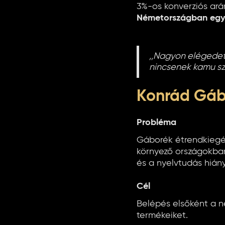
3%-os konverziós arán
Németországban egy
,,Nagyon elégedet
nincsenek kamu sz
Konrád Gábo
Probléma
Gáborék étrendkiegés
környező országokban
és a nyelvtudás hiá
Cél
Belépés elsőként a n
termékeiket.