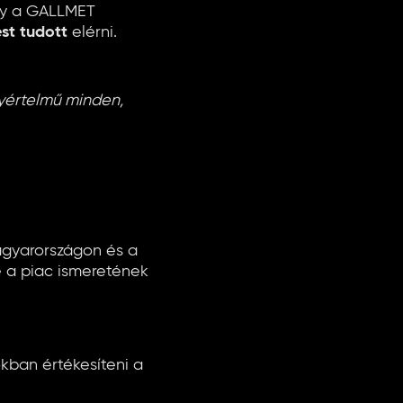
így a GALLMET
st tudott
elérni.
gyértelmű minden,
agyarországon és a
e a piac ismeretének
kban értékesíteni a