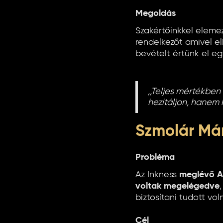
Megoldás
Szakértőinkkel eleme
rendelkezőt amivel e
bevételt értünk el e
,,Teljes mértékbe
hezitáljon, hanem 
Szmolár Már
Probléma
Az Inkness
meglévő A
voltak megelégedve
biztosítani tudott vol
Cél