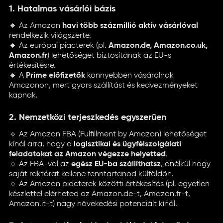
1. Hatalmas vásárlói bázis
🔹 Az Amazon
havi több százmillió aktív vásárlóval
rendelkezik világszerte.
🔹 Az európai piacterek (pl.
Amazon.de, Amazon.co.uk,
Amazon.fr
) lehetőséget biztosítanak az EU-s
értékesítésre.
🔹 A
Prime előfizetők
könnyebben vásárolnak
Amazonon, mert gyors szállítást és kedvezményeket
kapnak.
2. Nemzetközi terjeszkedés egyszerűen
🔹 Az Amazon FBA (Fulfillment by Amazon) lehetőséget
kínál arra, hogy a
logisztikai és ügyfélszolgálati
feladatokat az Amazon végezze helyetted
.
🔹 Az FBA-val az
egész EU-ba szállíthatsz
, anélkül hogy
saját raktárat kellene fenntartanod külföldön.
🔹 Az Amazon piacterek közötti értékesítés (pl. egyetlen
készlettel elérheted az Amazon.de-t, Amazon.fr-t,
Amazon.it-t) nagy növekedési potenciált kínál.