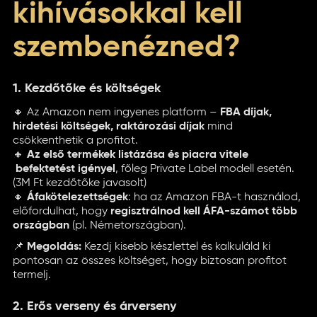
kihívásokkal kell
szembenézned?
1. Kezdőtőke és költségek
🔸 Az Amazon nem ingyenes platform –
FBA díjak,
hirdetési költségek, raktározási díjak
mind
csökkenthetik a profitot.
🔸
Az első termékek listázása és piacra vitele
befektetést igényel
, főleg Private Label modell esetén.
(3M Ft kezdőtőke javasolt)
🔸
Áfakötelezettségek
: ha az Amazon FBA-t használod,
előfordulhat, hogy
regisztrálnod kell ÁFA-számot több
országban
(pl. Németországban).
📌
Megoldás:
Kezdj kisebb készlettel és kalkuláld ki
pontosan az összes költséget, hogy biztosan profitot
termelj.
2. Erős verseny és árverseny