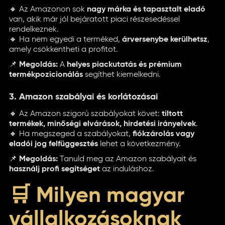
🔸 Az Amazonon sok
nagy márka és tapasztalt eladó
van, akik már jól bejáratott piaci részesedéssel
rendelkeznek.
🔸 Ha nem egyedi a terméked,
árversenybe kerülhetsz
,
amely csökkentheti a profitot.
📌
Megoldás:
A
helyes piackutatás és prémium
termékpozicionálás
segíthet kiemelkedni.
3. Amazon szabályai és korlátozásai
🔸 Az Amazon szigorú szabályokat követ:
tiltott
termékek, minőségi elvárások, hirdetési irányelvek
.
🔸 Ha megszeged a szabályokat,
fiókzárolás vagy
eladói jog felfüggesztés
lehet a következmény.
📌
Megoldás:
Tanuld meg az Amazon szabályait és
használj profi segítséget
az induláshoz.
🛒 Milyen magyar
vállalkozásoknak