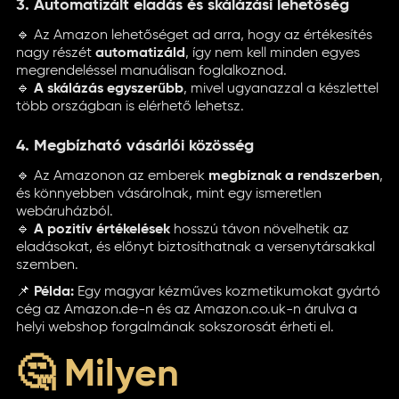
3. Automatizált eladás és skálázási lehetőség
🔹 Az Amazon lehetőséget ad arra, hogy az értékesítés
nagy részét
automatizáld
, így nem kell minden egyes
megrendeléssel manuálisan foglalkoznod.
🔹
A skálázás egyszerűbb
, mivel ugyanazzal a készlettel
több országban is elérhető lehetsz.
4. Megbízható vásárlói közösség
🔹 Az Amazonon az emberek
megbíznak a rendszerben
,
és könnyebben vásárolnak, mint egy ismeretlen
webáruházból.
🔹
A pozitív értékelések
hosszú távon növelhetik az
eladásokat, és előnyt biztosíthatnak a versenytársakkal
szemben.
📌
Példa:
Egy magyar kézműves kozmetikumokat gyártó
cég az Amazon.de-n és az Amazon.co.uk-n árulva a
helyi webshop forgalmának sokszorosát érheti el.
🤔 Milyen