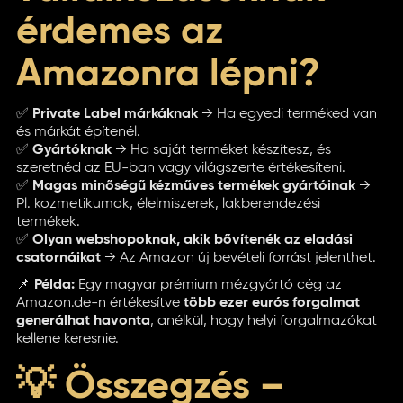
érdemes az
Amazonra lépni?
✅
Private Label márkáknak
→ Ha egyedi terméked van
és márkát építenél.
✅
Gyártóknak
→ Ha saját terméket készítesz, és
szeretnéd az EU-ban vagy világszerte értékesíteni.
✅
Magas minőségű kézműves termékek gyártóinak
→
Pl. kozmetikumok, élelmiszerek, lakberendezési
termékek.
✅
Olyan webshopoknak, akik bővítenék az eladási
csatornáikat
→ Az Amazon új bevételi forrást jelenthet.
📌
Példa:
Egy magyar prémium mézgyártó cég az
Amazon.de-n értékesítve
több ezer eurós forgalmat
generálhat havonta
, anélkül, hogy helyi forgalmazókat
kellene keresnie.
💡 Összegzés –