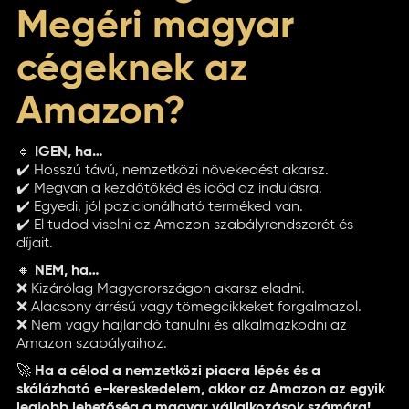
Megéri magyar
cégeknek az
Amazon?
🔹
IGEN, ha…
✔️ Hosszú távú, nemzetközi növekedést akarsz.
✔️ Megvan a kezdőtőkéd és időd az indulásra.
✔️ Egyedi, jól pozicionálható terméked van.
✔️ El tudod viselni az Amazon szabályrendszerét és
díjait.
🔸
NEM, ha…
❌ Kizárólag Magyarországon akarsz eladni.
❌ Alacsony árrésű vagy tömegcikkeket forgalmazol.
❌ Nem vagy hajlandó tanulni és alkalmazkodni az
Amazon szabályaihoz.
🚀
Ha a célod a nemzetközi piacra lépés és a
skálázható e-kereskedelem, akkor az Amazon az egyik
legjobb lehetőség a magyar vállalkozások számára!