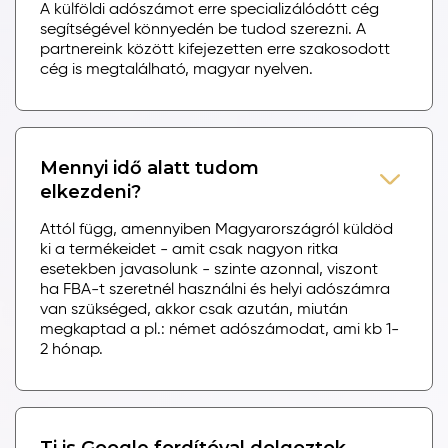
A külföldi adószámot erre specializálódótt cég
segítségével könnyedén be tudod szerezni. A
partnereink között kifejezetten erre szakosodott
cég is megtalálható, magyar nyelven.
Mennyi idő alatt tudom
elkezdeni?
Attól függ, amennyiben Magyarországról küldöd
ki a termékeidet - amit csak nagyon ritka
esetekben javasolunk - szinte azonnal, viszont
ha FBA-t szeretnél használni és helyi adószámra
van szükséged, akkor csak azután, miután
megkaptad a pl.: német adószámodat, ami kb 1-
2 hónap.
Ti is Google fordítóval dolgoztok