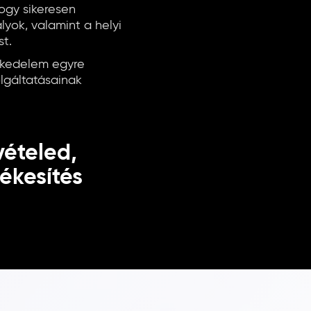
ogy sikeresen
lyok, valamint a helyi
st.
skedelem egyre
olgáltatásainak
vételed,
tékesítés