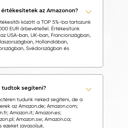
s értékesítetek az Amazonon?
tékesítői között a TOP 5%-ba tartozunk
.000 EUR árbevétellel. Értékesítünk
 az USA-ban, UK-ban, Franciországban,
laszországban, Hollandiában,
országban, Svédországban és
 tudtok segíteni?
ctéren tudunk neked segíteni, de a
terek az Amazon.de; Amazon.com;
.fr; Amazon.it; Amazon.es;
on.pl; Amazon.sw; Amazon.ca;
 ezeket javasoljuk.