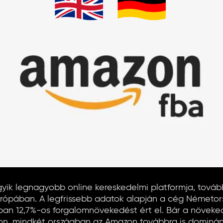
gyik legnagyobb online kereskedelmi platformja, tovább
rópában. A legfrissebb adatok alapján a cég Németor
gban 12,7%-os forgalomnövekedést ért el. Bár a növek
on, mindkét országban az Amazon továbbra is domináns