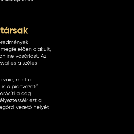
ytársak
 eredmények
megfelelően alakult,
online vásárlást. Az
sal és a széles
éznie, mint a
 is a piacvezető
rősíti a cég
élyeztessék ezt a
egőrzi vezető helyét