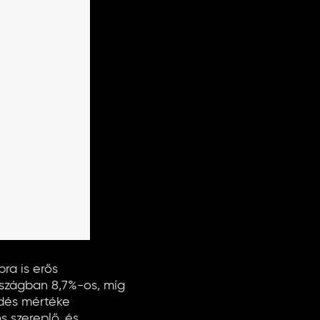
ra is erős
szágban 8,7%-os, míg
edés mértéke
 szereplő, és