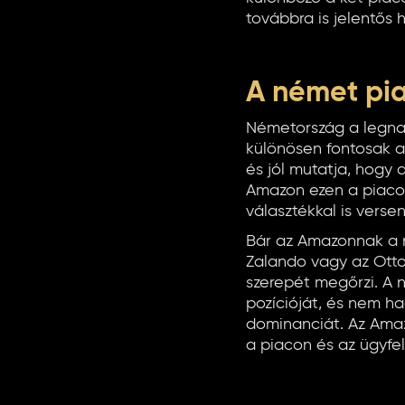
továbbra is jelentős
A német pia
Németország a legna
különösen fontosak a
és jól mutatja, hogy 
Amazon ezen a piacon
választékkal is vers
Bár az Amazonnak a n
Zalando vagy az Otto,
szerepét megőrzi. A 
pozícióját, és nem h
dominanciát. Az Amaz
a piacon és az ügyfel