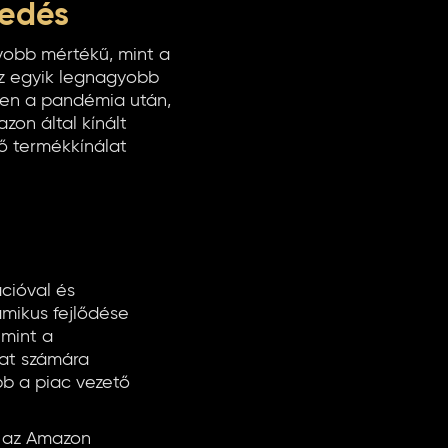
kedés
yobb mértékű, mint a
az egyik legnagyobb
ösen a pandémia után,
zon által kínált
lő termékkínálat
cióval és
amikus fejlődése
 mint a
lat számára
bb a piac vezető
e az Amazon