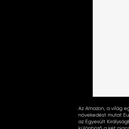
Az Amazon, a világ e
növekedést mutat Eu
az Egyesült Királysá
különböző a két piac