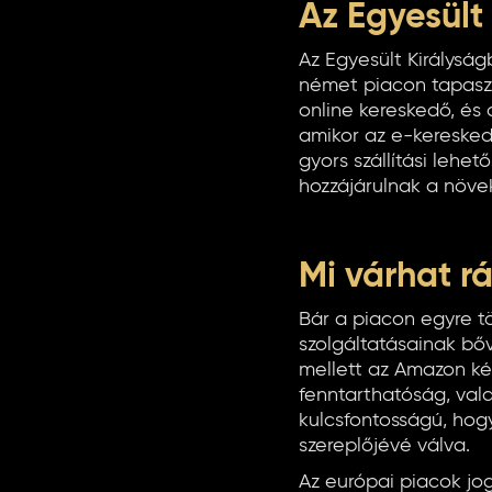
Az Egyesült
Az Egyesült Királysá
német piacon tapaszt
online kereskedő, és
amikor az e-keresked
gyors szállítási lehe
hozzájárulnak a növ
Mi várhat r
Bár a piacon egyre t
szolgáltatásainak bőv
mellett az Amazon ké
fenntarthatóság, val
kulcsfontosságú, hogy
szereplőjévé válva.
Az európai piacok jo