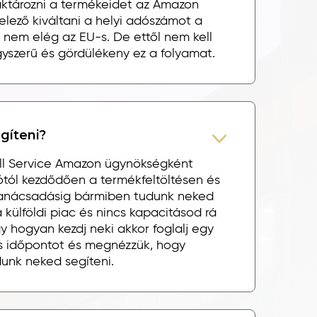
aktározni a termékeidet az Amazon
elező kiváltani a helyi adószámot a
nem elég az EU-s. De ettől nem kell
yszerű és gördülékeny ez a folyamat.
gíteni?
ull Service Amazon ügynökségként
iótól kezdődően a termékfeltöltésen és
tanácsadásig bármiben tudunk neked
a külföldi piac és nincs kapacitásod rá
 hogyan kezdj neki akkor foglalj egy
s időpontot és megnézzük, hogy
unk neked segíteni.