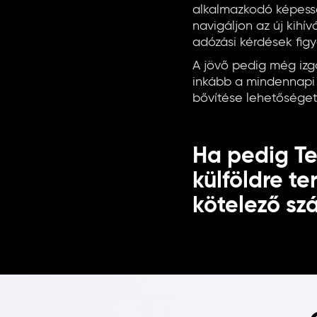
alkalmazkodó képessé
navigáljon az új kihí
adózási kérdések figy
A jövő pedig még iz
inkább a mindennapi é
bővítése lehetőséget
Ha pedig Te
külföldre t
kötelező sz