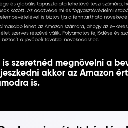
ge és globális tapasztalata lehetővé teszi számára, h
vások között. Az adatvédelmi és fogyasztóvédelmi szabá
elembevételével is biztosítja a fenntartható növekedé
galmasabb lehet az Amazon számára, ahogy az e-kere
let szerves részévé válik. Folyamatos fejlődése és sz
 biztosít a jövőbeli további növekedéshez.
 is szeretnéd megnövelni a be
erjeszkedni akkor az Amazon ér
ámodra is.