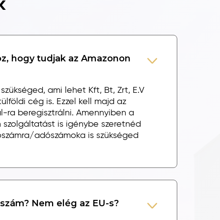
k
z, hogy tudjak az Amazonon
szükséged, ami lehet Kft, Bt, Zrt, E.V
lföldi cég is. Ezzel kell majd az
l-ra beregisztrálni. Amennyiben a
 szolgáltatást is igénybe szeretnéd
adószámra/adószámoka is szükséged
dószám? Nem elég az EU-s?