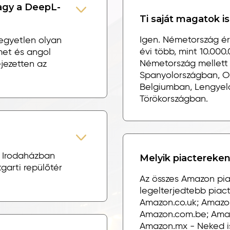
vagy a DeepL-
Ti saját magatok i
Igen. Németország ér
egyetlen olyan
évi több, mint 10.000
et és angol
Németország mellett
ejezetten az
Spanyolországban, O
Belgiumban, Lengyel
Törökországban.
z Irodaházban
Melyik piactereken
garti repülőtér
Az összes Amazon pia
legelterjedtebb piac
Amazon.co.uk; Amazon
Amazon.com.be; Amaz
Amazon.mx - Neked is