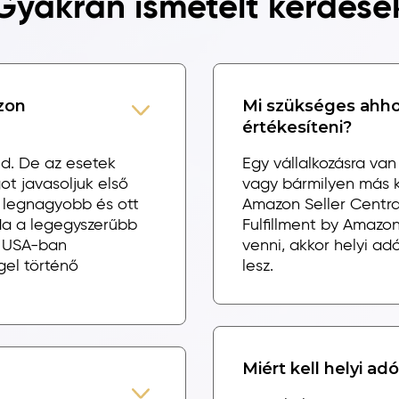
Gyakran ismételt kérdése
zon
Mi szükséges ahho
értékesíteni?
ed. De az esetek
Egy vállalkozásra van 
 javasoljuk első
vagy bármilyen más kü
 legnagyobb és ott
Amazon Seller Centra
da a legegyszerűbb
Fulfillment by Amazon
z USA-ban
venni, akkor helyi 
gel történő
lesz.
Miért kell helyi a