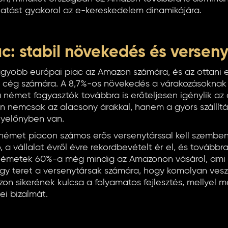
 hatást gyakorol az e-kereskedelem dinamikájára.
c: stabil növekedés és versen
gyobb európai piac az Amazon számára, és az ottani
 cég számára. A 8,7%-os növekedés a várakozásoknak 
a német fogyasztók továbbra is erőteljesen igénylik az 
 nemcsak az alacsony árakkal, hanem a gyors szállítás
enyelőnyben van.
émet piacon számos erős versenytárssal kell szemben
 a vállalat évről évre rekordbevételt ér el, és továbbra
németek 60%-a még mindig az Amazonon vásárol, ami e
agy teret a versenytársak számára, hogy komolyan vesz
on sikerének kulcsa a folyamatos fejlesztés, mellyel m
ei bizalmát.