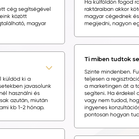
Ha külföldön fogod r
ótt cég segítségével
raktáraiban akkor köt
eink között
magyar cégednek és 
gtalálható, magyar
megijedni, nagyon eg
Ti miben tudtok se
Szinte mindenben. F
 küldöd ki a
teljesen a regisztrác
esetekben javasolunk
a marketingen át a 
nél használni és
segíteni. Ha érdekel 
sak azután, miután
vagy nem tudod, hogy
ami kb 1-2 hónap.
ingyenes konzultáció
pontosan hogyan tud