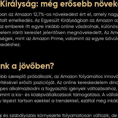
 Királyság: még erősebb növe
gban az Amazon 12,7%-os növekedést ért el, amely nag
alt emelkedés. Az Egyesült Királyságban az Amazon 
 az emberek itt egyre inkább online vásárolnak, külön
elem iránti kereslet jelentősen megnövekedett. Az Ama
tőségek, mint az Amazon Prime, valamint az egyre bővü
ekedéshez.
ánk a jövőben?
öbb szereplő próbálkozik, az Amazon folyamatos innová
ítésével erősíti pozícióját. Az online kereskedelem din
pes alkalmazkodni a fogyasztói igények változásaihoz,
amint a kis- és középvállalkozások támogatása. A válla
 lépést tartson ezekkel a trendekkel, ezáltal még inká
gi és szabályozási környezete folyamatosan változik, d