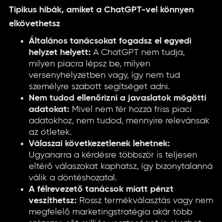
Tipikus hibák, amiket a ChatGPT-vel könnyen
elkövethetsz
Általános tanácsokat fogadsz el egyedi
helyzet helyett:
A ChatGPT nem tudja,
milyen piacra lépsz be, milyen
versenyhelyzetben vagy, így nem tud
személyre szabott segítséget adni.
Nem tudod ellenőrizni a javaslatok mögötti
adatokat:
Mivel nem fér hozzá friss piaci
adatokhoz, nem tudod, mennyire relevánsak
az ötletek.
Válaszai következetlenek lehetnek:
Ugyanarra a kérdésre többször is teljesen
eltérő válaszokat kaphatsz, így bizonytalanná
válik a döntéshozatal.
A félrevezető tanácsok miatt pénzt
veszíthetsz:
Rossz termékválasztás vagy nem
megfelelő marketingstratégia akár több