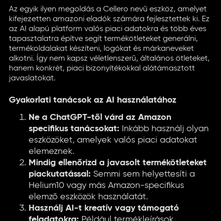
Az egyik ilyen megoldás a Cellero nevű eszköz, amelyet
kifejezetten amazoni eladók számára fejlesztettek ki. Ez
az AI alapú platform valós piaci adatokra és több éves
tapasztalatra építve segít termékötleteket generálni,
termékoldalakat készíteni, logókat és márkaneveket
alkotni. Így nem kapsz véletlenszerű, általános ötleteket,
hanem konkrét, piaci bizonyítékokkal alátámasztott
javaslatokat.
Gyakorlati tanácsok az AI használatához
Ne a ChatGPT-től várd az Amazon
specifikus tanácsokat:
Inkább használj olyan
eszközöket, amelyek valós piaci adatokat
elemeznek.
Mindig ellenőrizd a javasolt termékötleteket
piackutatással:
Semmi sem helyettesíti a
Helium10 vagy más Amazon-specifikus
elemző eszközök használatát.
Használj AI-t kreatív vagy támogató
feladatokra:
Például termékleírások