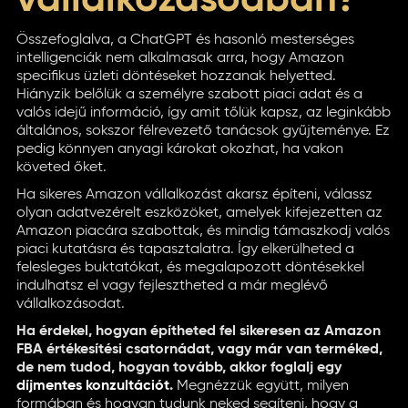
vállalkozásodban?
Összefoglalva, a ChatGPT és hasonló mesterséges
intelligenciák nem alkalmasak arra, hogy Amazon
specifikus üzleti döntéseket hozzanak helyetted.
Hiányzik belőlük a személyre szabott piaci adat és a
valós idejű információ, így amit tőlük kapsz, az leginkább
általános, sokszor félrevezető tanácsok gyűjteménye. Ez
pedig könnyen anyagi károkat okozhat, ha vakon
követed őket.
Ha sikeres Amazon vállalkozást akarsz építeni, válassz
olyan adatvezérelt eszközöket, amelyek kifejezetten az
Amazon piacára szabottak, és mindig támaszkodj valós
piaci kutatásra és tapasztalatra. Így elkerülheted a
felesleges buktatókat, és megalapozott döntésekkel
indulhatsz el vagy fejlesztheted a már meglévő
vállalkozásodat.
Ha érdekel, hogyan építheted fel sikeresen az Amazon
FBA értékesítési csatornádat, vagy már van terméked,
de nem tudod, hogyan tovább, akkor foglalj egy
díjmentes konzultációt
.
Megnézzük együtt, milyen
formában és hogyan tudunk neked segíteni, hogy a