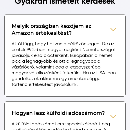
Gyakran ismételt kérdések
Melyik országban kezdjem az
Amazon értékesítést?
Attól függ, hogy hol van a célközönséged. De az
esetek 99%-ban magyar cégként Németországot
javasoljuk első piactérként. Európában a német
piac a legnagyobb és ott a legnagyobb a
vásárlóerő, valamint oda a legegyszerűbb
magyar vállalkozásként felkerülni. Ha az USA-ban
gondolkozol, akkor mi egy amerikai céggel
történő értékesítést javasolunk.
Hogyan lesz külföldi adószámom?
A külföldi adószámot erre specializálódótt cég
segítségével könnyedén be tudod szerezni. A