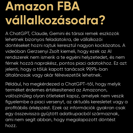
Amazon FBA
vállalkozásodra?
A ChatGPT, Claude, Gemini és társai remek eszközök
lehetnek bizonyos feladatokra, de vállalkozói
döntéseket hozni rajtuk keresztül nagyon kockázatos. A
videóban Gerzsenyi Zsolt kiemeli, hogy ezek az AI
rendszerek nem ismerik a te egyéni helyzetedet, és nem
férnek hozzá naprakész, pontos piaci adatokhoz. Ez azt
jelenti, hogy a tőlük kapott tanácsok 99,9%-ban
általánosak vagy akár félrevezetők lehetnek.
Például, ha megkérdezed a ChatGPT-től, hogy melyik
terméket érdemes értékesítened az Amazonon,
valószínűleg olyan ötleteket kapsz, amelyek nem veszik
figyelembe a piaci versenyt, az aktuális keresletet vagy a
profitábilis árképzést. Ezek az információk gyakran csak
egy összevissza gyűjtött adatkupacból származnak,
ami nem segít abban, hogy megalapozott döntést
hozz.