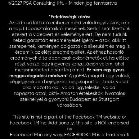
©2027 PSA Consulting Kft. - Minden jog fenntartva
*Felelősségkizárás:
Az oldalon látható emberek mind valódi ügyfeleink, akik
a saját tapasztalataikról mesélnek. Senkit sem fizettünk
ezekért a videókért és véleményekért! De nem tudunk
neked garantált eredményeket ígérni – azok, akik itt
szerepelnek, keményen dolgoztak a sikerükért és meg is
érdemlik az elért eredményeiket. Az ehhez hasonló
eredmények általában csak akkor érhetők el, ha előtte
részt veszel egy ingyenes konzultáción velem, ahol
megismerheted a stratégiámat.
Ez nem egy gyors
meggazdagodási módszer!
A goFBA mögött egy valódi,
cégjegyzékben bejegyzett cégcsoport áll, több, valódi
alkalmazottakkal, valódi ügyfelekkel, valódi
tapasztalattal, aktív Amazon értékesítők, hivatalos
székhellyel a gyönyörű Budapest és Stuttgart
városában.
This site is not a part of the Facebook TM website or
Facebook TM Inc. Additionally, this site is NOT endorsed
by
FacebookTM in any way. FACEBOOK TM is a trademark