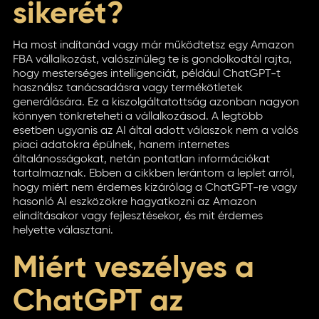
sikerét?
Ha most indítanád vagy már működtetsz egy Amazon
FBA vállalkozást, valószínűleg te is gondolkodtál rajta,
hogy mesterséges intelligenciát, például ChatGPT-t
használsz tanácsadásra vagy termékötletek
generálására. Ez a kiszolgáltatottság azonban nagyon
könnyen tönkreteheti a vállalkozásod. A legtöbb
esetben ugyanis az AI által adott válaszok nem a valós
piaci adatokra épülnek, hanem internetes
általánosságokat, netán pontatlan információkat
tartalmaznak. Ebben a cikkben lerántom a leplet arról,
hogy miért nem érdemes kizárólag a ChatGPT-re vagy
hasonló AI eszközökre hagyatkozni az Amazon
elindításakor vagy fejlesztésekor, és mit érdemes
helyette választani.
Miért veszélyes a
ChatGPT az