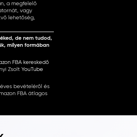
an, a megfelelő
satornát, vagy
kvő lehetőség,
méked, de nem tudod,
k, milyen formában
azon FBA kereskedő
nyi Zsolt
YouTube
ves bevételéről és
 Amazon FBA átlagos
k