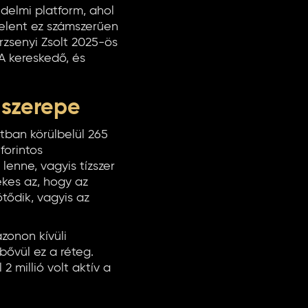
elmi platform, ahol
jelent ez számszerűen
zsenyi Zsolt 2025-ös
 kereskedő, és
 szerepe
ntban körülbelül 265
forintos
lenne, vagyis tízszer
kes az, hogy az
ődik, vagyis az
zonon kívüli
bővül ez a réteg.
2 millió volt aktív a