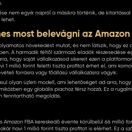
.
rése nem egyik napról a másikra történik, de kitartássa
 lehet.
mes most belevágni az Amazon
olyamatos növekedést mutat, és nem látszik, hogy ez
ben. A harmadik féltől származó eladók részesedése eg
ra, hogy saját vállalkozásod sikereit ezen a platformon 
 1 millió forint feletti tiszta profitot érhet el, ami kom
vételi forrásra vagy főállású vállalkozásra vágyik.
ul olyan üzleti modell, ami lehetőséget ad arra, hogy 
miközben egy globális piachoz férsz hozzá. Ez a ruga
n fenntartható megoldás.
 Amazon FBA kereskedő évente körülbelül 66 millió for
kár havi 1 millió forint tiszta profitot is elérhet. Ez a