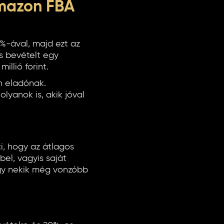
Amazon FBA
%-ával, majd ezt az
s bevételt egy
illió forint.
on eladónak.
lyanok is, akik jóval
ti, hogy az átlagos
abel, vagyis saját
így nekik még vonzóbb