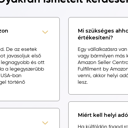
zon
Mi szükséges ahho
értékesíteni?
ed. De az esetek
Egy vállalkozásra van 
 javasoljuk első
vagy bármilyen más kü
 legnagyobb és ott
Amazon Seller Centra
da a legegyszerűbb
Fulfillment by Amazon
z USA-ban
venni, akkor helyi 
gel történő
lesz.
Miért kell helyi a
Ha külföldön fogod r