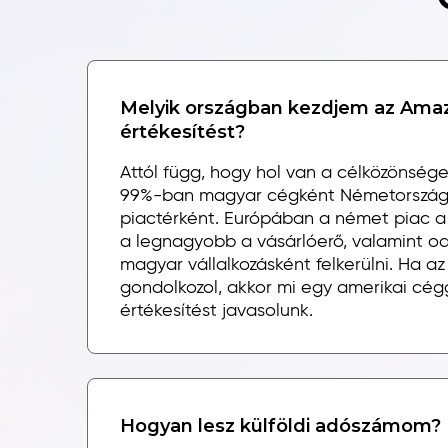
Melyik országban kezdjem az Ama
értékesítést?
Attól függ, hogy hol van a célközönség
99%-ban magyar cégként Németországot
piactérként. Európában a német piac a
a legnagyobb a vásárlóerő, valamint o
magyar vállalkozásként felkerülni. Ha a
gondolkozol, akkor mi egy amerikai cég
értékesítést javasolunk.
Hogyan lesz külföldi adószámom?