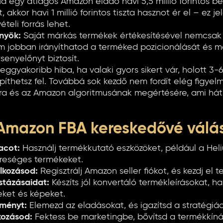
a egy átlagos Amazon eladó havi 5,5 millió forintos b
t, akkor havi 1 millió forintos tiszta hasznot ér el – ez j
teli forrás lehet.
őnyök:
Saját márkás termékek értékesítésével nemcsak
m jobban irányíthatod a terméked pozicionálását és m
senyelőnyt biztosít.
eggyakoribb hiba, ha valaki gyors sikert vár, holott 3-6
építhetsz fel. Továbbá sok kezdő nem fordít elég figyel
ra és az Amazon algoritmusának megértésére, ami hátr
Amazon FBA kereskedővé válás
acot:
Használj termékkutató eszközöket, például a Hel
reséges termékeket.
alkozásod:
Regisztrálj Amazon seller fiókot, és kezdj el t
istázásaidat:
Készíts jól konvertáló termékleírásokat, ha
eket és képeket.
tményt:
Elemezd az eladásokat, és igazítsd a stratégiáda
kozásod:
Fektess be marketingbe, bővítsd a termékkínál