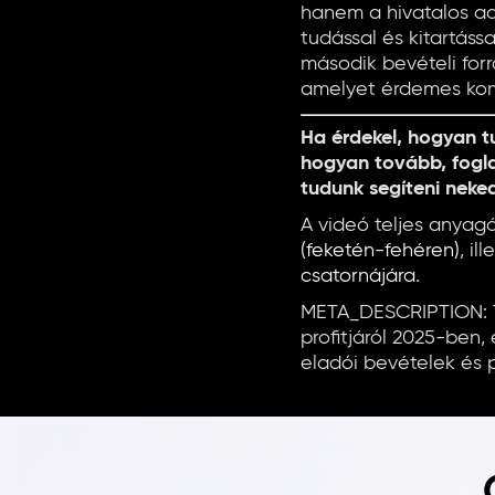
hanem a hivatalos ad
tudással és kitartássa
második bevételi for
amelyet érdemes kom
Ha érdekel, hogyan t
hogyan tovább, fogl
tudunk segíteni neke
A videó teljes anyagá
(feketén-fehéren)
, i
csatornájára
.
META_DESCRIPTION: T
profitjáról 2025-ben
eladói bevételek és 