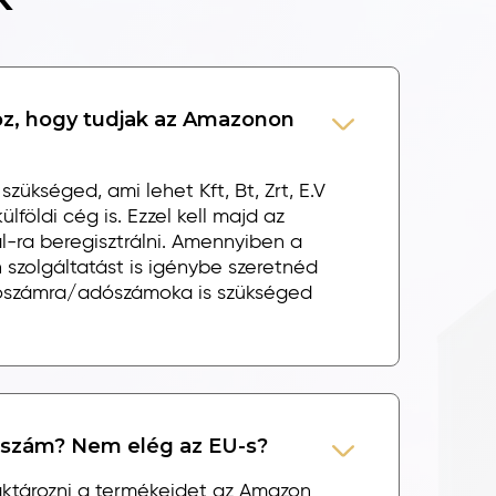
z, hogy tudjak az Amazonon
szükséged, ami lehet Kft, Bt, Zrt, E.V
lföldi cég is. Ezzel kell majd az
l-ra beregisztrálni. Amennyiben a
 szolgáltatást is igénybe szeretnéd
adószámra/adószámoka is szükséged
dószám? Nem elég az EU-s?
aktározni a termékeidet az Amazon