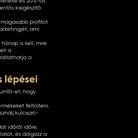
evételre és 20%-os
elentős kiegészítő
 magasabb profitot
arketingjét, ami
 hónap is kell, mire
met a
áltathatja a
 lépései
ium10-et, hogy
ermékeket feltölteni.
sználj kulcsszó-
t időről időre.
atot, és dolgozz a