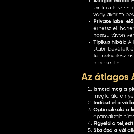
Átlagos eladó:
H
profitra tesz szer
vagy akár fő bevé
Private label el
érhetsz el, hane
hosszú távon ver
Tipikus hibák:
A l
stabil bevételt 
termékválasztás
növekedést.
Az átlagos 
Ismerd meg a pi
megtaláld a nye
Indítsd el a váll
Optimalizáld a l
optimalizált cím
Figyeld a teljesí
Skálázd a vállal