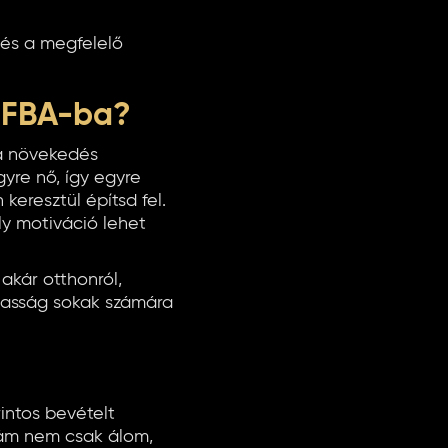
l és a megfelelő
 FBA-ba?
 a növekedés
yre nő, így egyre
keresztül építsd fel.
oly motiváció lehet
akár otthonról,
lmasság sokak számára
intos bevételt
 szám nem csak álom,