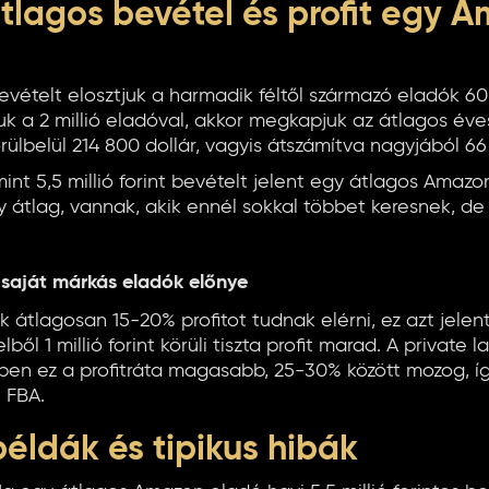
tlagos bevétel és profit egy 
evételt elosztjuk a harmadik féltől származó eladók 60
k a 2 millió eladóval, akkor megkapjuk az átlagos éve
rülbelül 214 800 dollár, vagyis átszámítva nagyjából 66 m
mint 5,5 millió forint bevételt jelent egy átlagos Amaz
átlag, vannak, akik ennél sokkal többet keresnek, de o
s saját márkás eladók előnye
 átlagosan 15-20% profitot tudnak elérni, ez azt jelen
lből 1 millió forint körüli tiszta profit marad. A private l
en ez a profitráta magasabb, 25-30% között mozog, 
 FBA.
példák és tipikus hibák