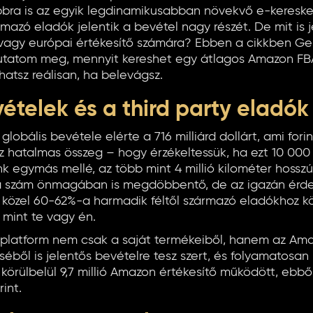
ra is az egyik legdinamikusabban növekvő e-keresked
rmazó eladók jelentik a bevétel nagy részét. De mit is 
agy európai értékesítő számára? Ebben a cikkben Ger
utatom meg, mennyit kereshet egy átlagos Amazon FBA
thatsz reálisan, ha belevágsz.
telek és a third party eladók
obális bevétele elérte a 716 milliárd dollárt, ami fori
. Ez hatalmas összeg – hogy érzékeltessük, ha ezt 10 000 
 egymás mellé, az több mint 4 millió kilométer hosszú 
 a szám önmagában is megdöbbentő, de az igazán érde
özel 60-62%-a harmadik féltől származó eladókhoz köt
 mint te vagy én.
 a platform nem csak a saját termékeiből, hanem az Ama
séből is jelentős bevételre tesz szert, és folyamatosan 
körülbelül 9,7 millió Amazon értékesítő működött, ebből 
rint.