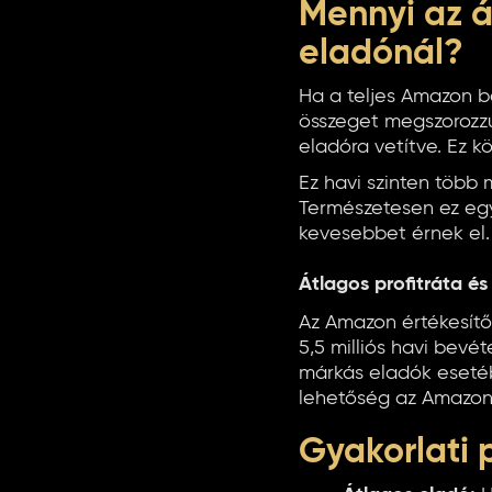
Mennyi az á
eladónál?
Ha a teljes Amazon b
összeget megszorozzu
eladóra vetítve. Ez kö
Ez havi szinten több 
Természetesen ez egy 
kevesebbet érnek el.
Átlagos profitráta é
Az Amazon értékesítők
5,5 milliós havi bevéte
márkás eladók esetéb
lehetőség az Amazon
Gyakorlati 