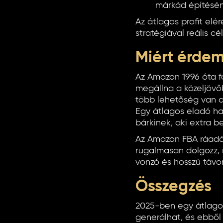
márkád építésén
Az átlagos profit elé
stratégiával reális cél
Miért érde
Az Amazon 1996 óta f
megállna a közeljövő
több lehetőség van ar
Egy átlagos eladó havi
bárkinek, aki extra be
Az Amazon FBA ráadás
rugalmasan dolgozz, 
vonzó és hosszú távo
Összegzés
2025-ben egy átlagos
generálhat, és ebből a