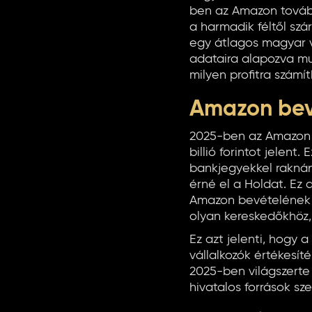
ben az Amazon tovább
a harmadik féltől szá
egy átlagos magyar v
adataira alapozva m
milyen profitra számí
Amazon bevé
2025-ben az Amazon gl
billió forintot jelent
bankjegyekkel raknánk
érné el a Holdat. Ez
Amazon bevételének k
olyan kereskedőkhöz,
Ez azt jelenti, hogy
vállalkozók értékesíté
2025-ben világszerte 
hivatalos források sze