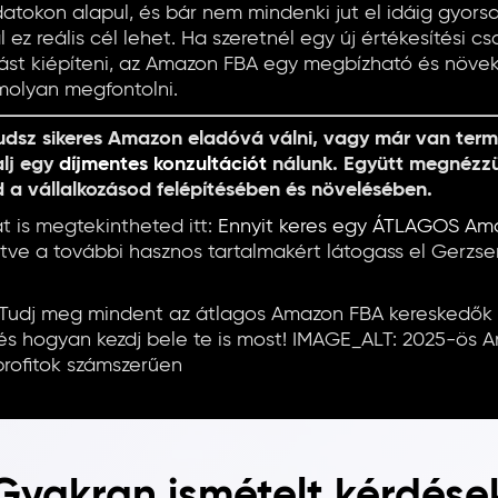
atokon alapul, és bár nem mindenki jut el idáig gyors
l ez reális cél lehet. Ha szeretnél egy új értékesítési c
rást kiépíteni, az Amazon FBA egy megbízható és növe
olyan megfontolni.
udsz sikeres Amazon eladóvá válni, vagy már van ter
alj egy
díjmentes konzultációt
nálunk. Együtt megnézzü
d a vállalkozásod felépítésében és növelésében.
t is megtekintheted itt:
Ennyit keres egy ÁTLAGOS Am
lletve a további hasznos tartalmakért látogass el Gerzse
udj meg mindent az átlagos Amazon FBA kereskedők é
, és hogyan kezdj bele te is most! IMAGE_ALT: 2025-ös
profitok számszerűen
Gyakran ismételt kérdése