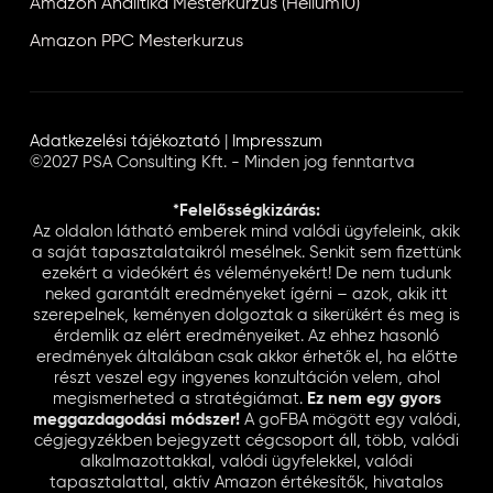
Amazon Analitika Mesterkurzus (Helium10)
Amazon PPC Mesterkurzus
Adatkezelési tájékoztató
|
Impresszum
©2027 PSA Consulting Kft. - Minden jog fenntartva
*Felelősségkizárás:
Az oldalon látható emberek mind valódi ügyfeleink, akik
a saját tapasztalataikról mesélnek. Senkit sem fizettünk
ezekért a videókért és véleményekért! De nem tudunk
neked garantált eredményeket ígérni – azok, akik itt
szerepelnek, keményen dolgoztak a sikerükért és meg is
érdemlik az elért eredményeiket. Az ehhez hasonló
eredmények általában csak akkor érhetők el, ha előtte
részt veszel egy ingyenes konzultáción velem, ahol
megismerheted a stratégiámat.
Ez nem egy gyors
meggazdagodási módszer!
A goFBA mögött egy valódi,
cégjegyzékben bejegyzett cégcsoport áll, több, valódi
alkalmazottakkal, valódi ügyfelekkel, valódi
tapasztalattal, aktív Amazon értékesítők, hivatalos