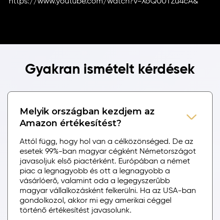
https://www.youtube.com/watch?v=XoQ00TZu4cA&
Gyakran ismételt kérdések
Melyik országban kezdjem az
Amazon értékesítést?
Attól függ, hogy hol van a célközönséged. De az
esetek 99%-ban magyar cégként Németországot
javasoljuk első piactérként. Európában a német
piac a legnagyobb és ott a legnagyobb a
vásárlóerő, valamint oda a legegyszerűbb
magyar vállalkozásként felkerülni. Ha az USA-ban
gondolkozol, akkor mi egy amerikai céggel
történő értékesítést javasolunk.