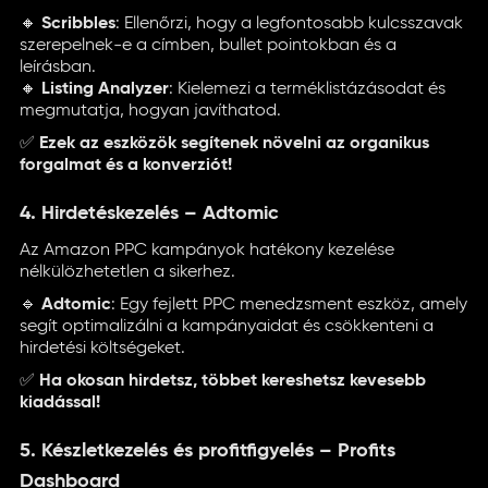
🔸
Scribbles
: Ellenőrzi, hogy a legfontosabb kulcsszavak
szerepelnek-e a címben, bullet pointokban és a
leírásban.
🔸
Listing Analyzer
: Kielemezi a terméklistázásodat és
megmutatja, hogyan javíthatod.
✅
Ezek az eszközök segítenek növelni az organikus
forgalmat és a konverziót!
4. Hirdetéskezelés – Adtomic
Az Amazon PPC kampányok hatékony kezelése
nélkülözhetetlen a sikerhez.
🔹
Adtomic
: Egy fejlett PPC menedzsment eszköz, amely
segít optimalizálni a kampányaidat és csökkenteni a
hirdetési költségeket.
✅
Ha okosan hirdetsz, többet kereshetsz kevesebb
kiadással!
5. Készletkezelés és profitfigyelés – Profits
Dashboard