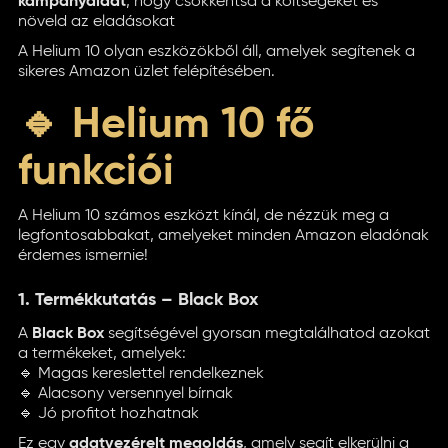
kampányaidat
, hogy csökkentsd a költségeket és
növeld az eladásokat
A Helium 10 olyan eszközökből áll, amelyek segítenek a
sikeres Amazon üzlet felépítésében.
🔹 Helium 10 fő
funkciói
A Helium 10 számos eszközt kínál, de nézzük meg a
legfontosabbakat, amelyeket minden Amazon eladónak
érdemes ismernie!
1. Termékkutatás – Black Box
A
Black Box
segítségével gyorsan megtalálhatod azokat
a termékeket, amelyek:
🔹 Magas kereslettel rendelkeznek
🔹 Alacsony versennyel bírnak
🔹 Jó profitot hozhatnak
Ez egy
adatvezérelt megoldás
, amely segít elkerülni a