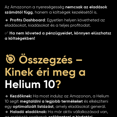
Az Amazonon a nyereségesség
nemcsak az eladások
számától függ
, hanem a költségek kezelésétől is.
🔸
Profits Dashboard
: Egyetlen helyen követheted az
eladásokat, kiadásokat és a teljes profitodat.
✅
Ha nem követed a pénzügyeidet, könnyen elúszhatsz
a költségekben!
🎯 Összegzés –
Kinek éri meg a
Helium 10
?
🔹
Kezdőknek:
Ha most indulsz az Amazonon, a Helium
10 segít
megtalálni a legjobb termékeket
és elkészíteni
egy
optimalizált listázást
, amely eladásokat generál.
🔹
Haladó eladóknak:
Ha már aktív vállalkozásod van,