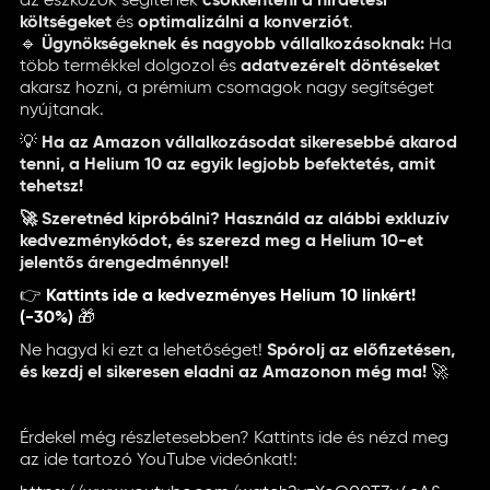
az eszközök segítenek
csökkenteni a hirdetési
költségeket
és
optimalizálni a konverziót
.
🔹
Ügynökségeknek és nagyobb vállalkozásoknak:
Ha
több termékkel dolgozol és
adatvezérelt döntéseket
akarsz hozni, a prémium csomagok nagy segítséget
nyújtanak.
💡
Ha az Amazon vállalkozásodat sikeresebbé akarod
tenni, a Helium 10 az egyik legjobb befektetés, amit
tehetsz!
🚀 Szeretnéd kipróbálni? Használd az alábbi exkluzív
kedvezménykódot, és szerezd meg a Helium 10-et
jelentős árengedménnyel!
👉
Kattints ide a kedvezményes Helium 10 linkért!
(-30%)
🎁
Ne hagyd ki ezt a lehetőséget!
Spórolj az előfizetésen,
és kezdj el sikeresen eladni az Amazonon még ma!
🚀
Érdekel még részletesebben? Kattints ide és nézd meg
az ide tartozó YouTube videónkat!: