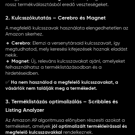
rossz termékválasztásból eredő veszteségeket.
2. Kulcsszókutatás – Cerebro és Magnet
A megfelelő kulcsszavak használata elengedhetetlen az
Amazon sikerhez.
🔸
Cerebro
: Elemzi a versenytársaid kulcsszavait, így
megtudhatod, mely keresési kifejezések hoznak eladást
nekik.
🔸
Magnet
: Új, releváns kulcsszavakat ajánl, amelyeket
felhasználhatsz a terméklistázásodban és a
hirdetéseidben.
✅
Ha nem használod a megfelelő kulcsszavakat, a
vásárlók nem találják meg a termékedet.
3. Terméklistázás optimalizálás – Scribbles és
Listing Analyzer
Az Amazon A9 algoritmusa előnyben részesíti azokat a
termékeket, amelyek
jól optimalizált termékleírással és
megfelelő kulcsszavakkal
rendelkeznek.