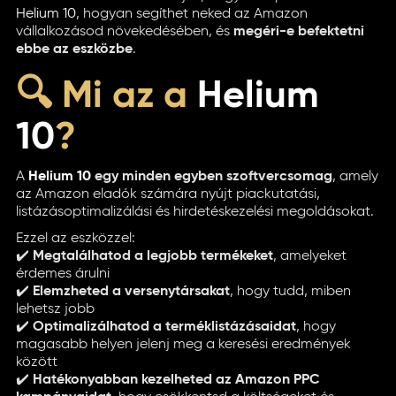
Helium 10
, hogyan segíthet neked az Amazon
vállalkozásod növekedésében, és
megéri-e befektetni
ebbe az eszközbe
.
🔍 Mi az a
Helium
10
?
A
Helium 10
egy minden egyben szoftvercsomag
, amely
az Amazon eladók számára nyújt piackutatási,
listázásoptimalizálási és hirdetéskezelési megoldásokat.
Ezzel az eszközzel:
✔️
Megtalálhatod a legjobb termékeket
, amelyeket
érdemes árulni
✔️
Elemzheted a versenytársakat
, hogy tudd, miben
lehetsz jobb
✔️
Optimalizálhatod a terméklistázásaidat
, hogy
magasabb helyen jelenj meg a keresési eredmények
között
✔️
Hatékonyabban kezelheted az Amazon PPC