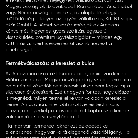
értékesíthet, akinek bejegyzett vállalkozása van. Akár
Magyarországról, Szlovákiából, Romániából, Ausztriából
vagy Németországból indulsz, az alapfeltétel egy
működő cég – legyen az egyéni vállalkozás, Kft, BT vagy
akár GmbH. A német vásárlók imádják az Amazon
kényelmét: ingyenes, gyors szállítás, egyszerű
visszaküldés, prémium ügyfélszolgálat – mindez egy
kattintásra. Ezért is érdemes kihasználnod ezt a
lehetőséget.
Termékválasztás: a kereslet a kulcs
Az Amazonon csak azt tudod eladni, amire van kereslet.
Hiába van neked Magyarországon egy szuper terméked,
ha a német vásárlók nem keresik, akkor nem fogsz rajta
sikeresen értékesíteni. Ezért nagyon fontos, hogy először
is megnézd, milyen termékekre van valóban kereslet a
német Amazonon. Erre több szoftver és technika is
létezik, amelyekkel pontos adatokat kaphatsz a keresési
volumenről és a versenytársakról.
Ha már van terméked, akkor ezt az adatot kell
ellenőrizned, hogy van-e rá elegendő vásárlói igény. Ha