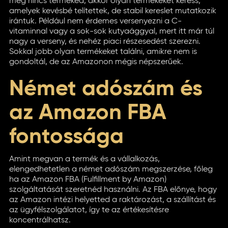
még nincs terméked, akkor olyan termékeket keress,
amelyek kevésbé telítettek, de stabil kereslet mutatkozik
irántuk. Például nem érdemes versenyezni a C-
vitaminnal vagy a sok-sok kutyaággyal, mert itt már túl
nagy a verseny, és nehéz piaci részesedést szerezni.
Sokkal jobb olyan termékeket találni, amikre nem is
gondoltál, de az Amazonon mégis népszerűek.
Német adószám és
az Amazon FBA
fontossága
Amint megvan a termék és a vállalkozás,
elengedhetetlen a német adószám megszerzése, főleg
ha az Amazon FBA (Fulfillment by Amazon)
szolgáltatását szeretnéd használni. Az FBA előnye, hogy
az Amazon intézi helyetted a raktározást, a szállítást és
az ügyfélszolgálatot, így te az értékesítésre
koncentrálhatsz.