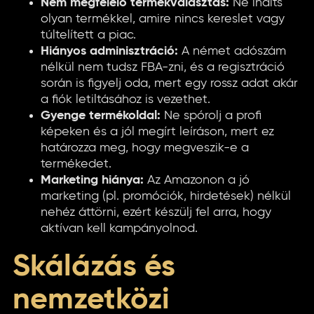
Nem megfelelő termékválasztás:
Ne indíts
olyan termékkel, amire nincs kereslet vagy
túltelített a piac.
Hiányos adminisztráció:
A német adószám
nélkül nem tudsz FBA-zni, és a regisztráció
során is figyelj oda, mert egy rossz adat akár
a fiók letiltásához is vezethet.
Gyenge termékoldal:
Ne spórolj a profi
képeken és a jól megírt leíráson, mert ez
határozza meg, hogy megveszik-e a
termékedet.
Marketing hiánya:
Az Amazonon a jó
marketing (pl. promóciók, hirdetések) nélkül
nehéz áttörni, ezért készülj fel arra, hogy
aktívan kell kampányolnod.
Skálázás és
nemzetközi