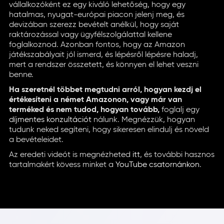
vállalkozóként ez egy kiváló lehetőség, hogy egy
hatalmas, nyugat-európai piacon jelenj meg, és
devizában szerezz bevételt anélkül, hogy saját
raktározással vagy ügyfélszolgálattal kellene
foglalkoznod. Azonban fontos, hogy az Amazon
játékszabályait jól ismerd, és lépésről lépésre haladj,
mert a rendszer összetett, és könnyen el lehet veszni
benne.
Ha szeretnél többet megtudni arról, hogyan kezdj el
értékesíteni a német Amazonon, vagy már van
terméked és nem tudod, hogyan tovább,
foglalj egy
díjmentes konzultációt
nálunk. Megnézzük, hogyan
tudunk neked segíteni, hogy sikeresen elindulj és növeld
a bevételeidet.
Az eredeti videót is megnézheted
itt
, és további hasznos
tartalmakért kövess minket a
YouTube csatornánkon
.