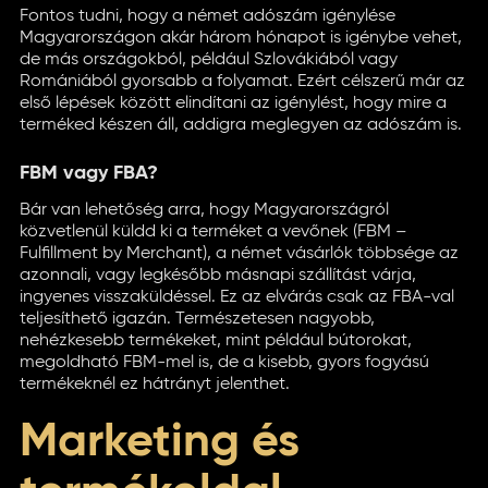
Fontos tudni, hogy a német adószám igénylése
Magyarországon akár három hónapot is igénybe vehet,
de más országokból, például Szlovákiából vagy
Romániából gyorsabb a folyamat. Ezért célszerű már az
első lépések között elindítani az igénylést, hogy mire a
terméked készen áll, addigra meglegyen az adószám is.
FBM vagy FBA?
Bár van lehetőség arra, hogy Magyarországról
közvetlenül küldd ki a terméket a vevőnek (FBM –
Fulfillment by Merchant), a német vásárlók többsége az
azonnali, vagy legkésőbb másnapi szállítást várja,
ingyenes visszaküldéssel. Ez az elvárás csak az FBA-val
teljesíthető igazán. Természetesen nagyobb,
nehézkesebb termékeket, mint például bútorokat,
megoldható FBM-mel is, de a kisebb, gyors fogyású
termékeknél ez hátrányt jelenthet.
Marketing és