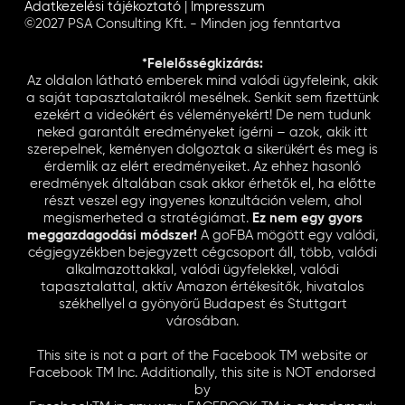
Adatkezelési tájékoztató
|
Impresszum
©2027 PSA Consulting Kft. - Minden jog fenntartva
*Felelősségkizárás:
Az oldalon látható emberek mind valódi ügyfeleink, akik
a saját tapasztalataikról mesélnek. Senkit sem fizettünk
ezekért a videókért és véleményekért! De nem tudunk
neked garantált eredményeket ígérni – azok, akik itt
szerepelnek, keményen dolgoztak a sikerükért és meg is
érdemlik az elért eredményeiket. Az ehhez hasonló
eredmények általában csak akkor érhetők el, ha előtte
részt veszel egy ingyenes konzultáción velem, ahol
megismerheted a stratégiámat.
Ez nem egy gyors
meggazdagodási módszer!
A goFBA mögött egy valódi,
cégjegyzékben bejegyzett cégcsoport áll, több, valódi
alkalmazottakkal, valódi ügyfelekkel, valódi
tapasztalattal, aktív Amazon értékesítők, hivatalos
székhellyel a gyönyörű Budapest és Stuttgart
városában.
This site is not a part of the Facebook TM website or
Facebook TM Inc. Additionally, this site is NOT endorsed
by