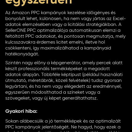
egyszerűen
Az Amazon PPC kampányok kezelése időigényes és
bonyolult lehet, különösen, ha nem vagy jártas az Excel-
adatok elemzésében vagy a licitálási stratégiákban. A
SellerONE PPC optimalizálója automatikusan elemzi a
feltöltött PPC adatokat, és pontosan megmutatja, mely
kulcsszavakra érdemes licitet emelni, illetve hol
csökkenteni, így maximalizálhatod a kampányaid
hatékonyságát.
Szintén nagy előny a képgenerátor, amely percek alatt
készít professzionális termékképeket a megadott
adatok alapján. Többféle képtípust (például használati
útmutató, méretábrák, közeli felvételek) tudsz gyorsan
legyártani, és ha nem vagy elégedett az eredménnyel,
egyszerűen módosíthatod a színeket vagy a
szövegeket, vagy új képet generáltathatsz.
Gyakori hiba:
Sokan alábecsülik a jó termékképek és az optimalizált
PPC kampányok jelentőségét. Ne hagyd, hogy ezek a