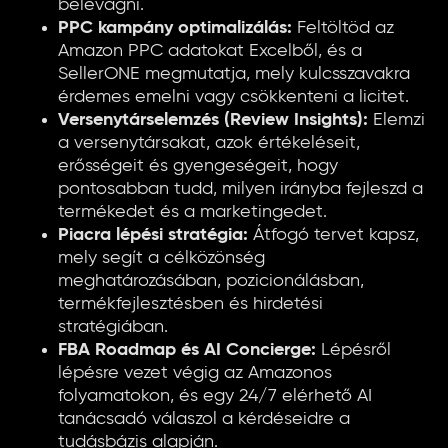
belevágni.
PPC kampány optimalizálás:
Feltöltöd az
Amazon PPC adatokat Excelből, és a
SellerONE megmutatja, mely kulcsszavakra
érdemes emelni vagy csökkenteni a licitet.
Versenytárselemzés (Review Insights):
Elemzi
a versenytársakat, azok értékeléseit,
erősségeit és gyengeségeit, hogy
pontosabban tudd, milyen irányba fejleszd a
termékedet és a marketingedet.
Piacra lépési stratégia:
Átfogó tervet kapsz,
mely segít a célközönség
meghatározásában, pozicionálásban,
termékfejlesztésben és hirdetési
stratégiában.
FBA Roadmap és AI Concierge:
Lépésről
lépésre vezet végig az Amazonos
folyamatokon, és egy 24/7 elérhető AI
tanácsadó válaszol a kérdéseidre a
tudásbázis alapján.