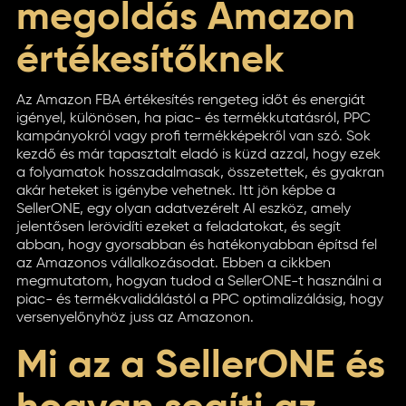
megoldás Amazon
értékesítőknek
Az Amazon FBA értékesítés rengeteg időt és energiát
igényel, különösen, ha piac- és termékkutatásról, PPC
kampányokról vagy profi termékképekről van szó. Sok
kezdő és már tapasztalt eladó is küzd azzal, hogy ezek
a folyamatok hosszadalmasak, összetettek, és gyakran
akár heteket is igénybe vehetnek. Itt jön képbe a
SellerONE, egy olyan adatvezérelt AI eszköz, amely
jelentősen lerövidíti ezeket a feladatokat, és segít
abban, hogy gyorsabban és hatékonyabban építsd fel
az Amazonos vállalkozásodat. Ebben a cikkben
megmutatom, hogyan tudod a SellerONE-t használni a
piac- és termékvalidálástól a PPC optimalizálásig, hogy
versenyelőnyhöz juss az Amazonon.
Mi az a SellerONE és