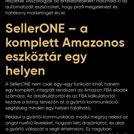
részletek visszafogják az értékesítésedet! Használd ki az
automatizált eszközöket, hogy profi megjelenést és
hatékony marketinget érj el.
SellerONE – a
komplett Amazonos
eszköztár egy
helyen
A SellerONE nem csak egy-egy funkciót kínál, hanem
egy komplett, integrált rendszert az Amazon FBA eladók
számára. Az árkalkulátortól és az FBA kalkulátortól
kezdve a listing tervezőn át a gyártói kommunikáció
segítéséig minden egy helyen található.
Például a gyártói kommunikáció modul megírja neked az
angol nyelvű leveleket, hogyan kérj árajánlatot, és akár
a gyártó válaszát is segít értelmezni. Ez nagyban