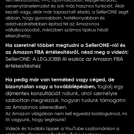
termékkutatást, PPC optimalizálást, képgenerálást,
versenytárselemzést és sok más hasznos funkciót. Akár
kezdő vagy, akár már tapasztalt eladó, a SellerONE segít
abban, hogy gyorsabban, hatékonyabban és
adatvezéreltebben építsd fel az Amazonos
vállalkozásodat, miközben számos tipikus hibát
elkerülhetsz.
Ha szeretnél többet megtudni a SellerONE-ról és
az Amazon FBA értékesítésről, nézd meg a videót:
SellerONE: A LEGJOBB AI eszköz az Amazon FBA
értékesítéshez
Ha pedig már van terméked vagy céged, de
bizonytalan vagy a továbblépésben,
foglalj egy
díjmentes konzultációt
nálunk, ahol személyre
szabottan megnézzük, hogyan tudunk támogatni
az Amazonos sikeredben.
Az Amazon világában nem kell egyedül boldogulnod, mi
itt vagyunk, hogy segítsünk!
Videók és további tippek a YouTube csatornánkon is