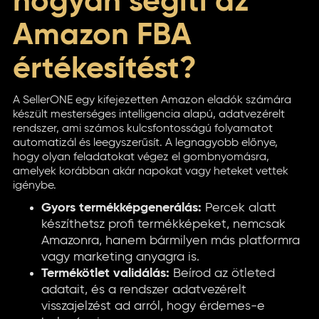
hogyan segíti az
Amazon FBA
értékesítést?
A SellerONE egy kifejezetten Amazon eladók számára
készült mesterséges intelligencia alapú, adatvezérelt
rendszer, ami számos kulcsfontosságú folyamatot
automatizál és leegyszerűsít. A legnagyobb előnye,
hogy olyan feladatokat végez el gombnyomásra,
amelyek korábban akár napokat vagy heteket vettek
igénybe.
Gyors termékképgenerálás:
Percek alatt
készíthetsz profi termékképeket, nemcsak
Amazonra, hanem bármilyen más platformra
vagy marketing anyagra is.
Termékötlet validálás:
Beírod az ötleted
adatait, és a rendszer adatvezérelt
visszajelzést ad arról, hogy érdemes-e