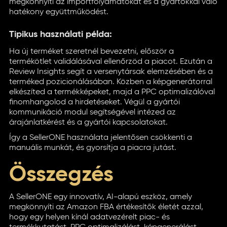
megkönnyíti az importfolyamatokat és a gyártókkal való
hatékony együttműködést.
Tipikus használati példa:
Ha új terméket szeretnél bevezetni, először a
termékötlet validálásával ellenőrzöd a piacot. Ezután a
Review Insights segít a versenytársak elemzésében és a
terméked pozicionálásában. Közben a képgenerátorral
elkészíted a termékképeket, majd a PPC optimalizálóval
finomhangolod a hirdetéseket. Végül a gyártói
kommunikáció modul segítségével intézed az
árajánlatkérést és a gyártói kapcsolatokat.
Így a SellerONE használata jelentősen csökkenti a
manuális munkát, és gyorsítja a piacra jutást.
Összegzés
A SellerONE egy innovatív, AI-alapú eszköz, amely
megkönnyíti az Amazon FBA értékesítők életét azzal,
hogy egy helyen kínál adatvezérelt piac- és