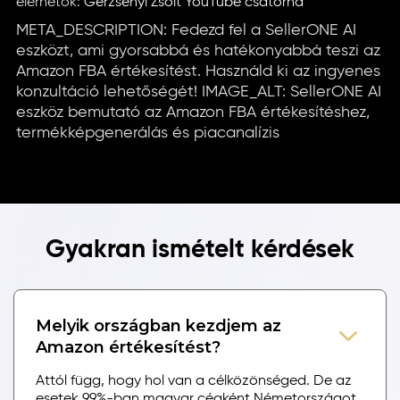
elérhetők:
Gerzsenyi Zsolt YouTube csatorna
META_DESCRIPTION: Fedezd fel a SellerONE AI
eszközt, ami gyorsabbá és hatékonyabbá teszi az
Amazon FBA értékesítést. Használd ki az ingyenes
konzultáció lehetőségét! IMAGE_ALT: SellerONE AI
eszköz bemutató az Amazon FBA értékesítéshez,
termékképgenerálás és piacanalízis
Gyakran ismételt kérdések
Melyik országban kezdjem az
Amazon értékesítést?
Attól függ, hogy hol van a célközönséged. De az
esetek 99%-ban magyar cégként Németországot