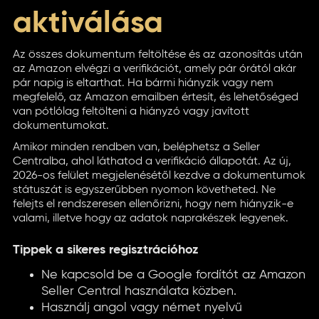
aktiválása
Az összes dokumentum feltöltése és az azonosítás után
az Amazon elvégzi a verifikációt, amely pár órától akár
pár napig is eltarthat. Ha bármi hiányzik vagy nem
megfelelő, az Amazon emailben értesít, és lehetőséged
van pótlólag feltölteni a hiányzó vagy javított
dokumentumokat.
Amikor minden rendben van, beléphetsz a Seller
Centralba, ahol láthatod a verifikáció állapotát. Az új,
2026-os felület megjelenésétől kezdve a dokumentumok
státuszát is egyszerűbben nyomon követheted. Ne
felejts el rendszeresen ellenőrizni, hogy nem hiányzik-e
valami, illetve hogy az adatok naprakészek legyenek.
Tippek a sikeres regisztrációhoz
Ne kapcsold be a Google fordítót az Amazon
Seller Central használata közben.
Használj angol vagy német nyelvű