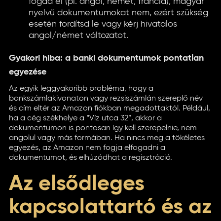
fogad el (pl. angol, német, francia), magyar
nyelvű dokumentumokat nem, ezért szükség
esetén fordítsd le vagy kérj hivatalos
angol/német változatot.
Gyakori hiba: a banki dokumentumok pontatlan
egyezése
Az egyik leggyakoribb probléma, hogy a
bankszámlakivonaton vagy rezsiszámlán szereplő név
és cím eltér az Amazon fiókban megadottaktól. Például,
ha a cég székhelye a “Víz utca 32”, akkor a
dokumentumon is pontosan így kell szerepelnie, nem
angolul vagy más formában. Ha nincs meg a tökéletes
egyezés, az Amazon nem fogja elfogadni a
dokumentumot, és elhúzódhat a regisztráció.
Az elsődleges
kapcsolattartó és az