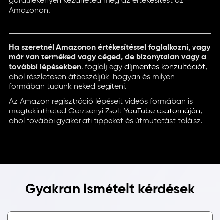
gördülékenyen kezdheted meg az értékesítést az
Amazonon.
Ha szeretnél Amazonon értékesítéssel foglalkozni, vagy
már van terméked vagy céged, de bizonytalan vagy a
további lépésekben,
foglalj egy
díjmentes konzultációt
,
ahol részletesen átbeszéljük, hogyan és milyen
formában tudunk neked segíteni.
Az Amazon regisztráció lépéseit videós formában is
megtekintheted Gerzsenyi Zsolt
YouTube csatornáján
,
ahol további gyakorlati tippeket és útmutatást találsz.
Gyakran ismételt kérdések