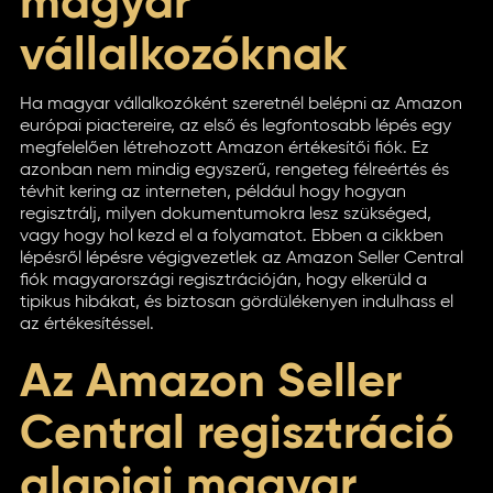
magyar
vállalkozóknak
Ha magyar vállalkozóként szeretnél belépni az Amazon
európai piactereire, az első és legfontosabb lépés egy
megfelelően létrehozott Amazon értékesítői fiók. Ez
azonban nem mindig egyszerű, rengeteg félreértés és
tévhit kering az interneten, például hogy hogyan
regisztrálj, milyen dokumentumokra lesz szükséged,
vagy hogy hol kezd el a folyamatot. Ebben a cikkben
lépésről lépésre végigvezetlek az Amazon Seller Central
fiók magyarországi regisztrációján, hogy elkerüld a
tipikus hibákat, és biztosan gördülékenyen indulhass el
az értékesítéssel.
Az Amazon Seller
Central regisztráció
alapjai magyar