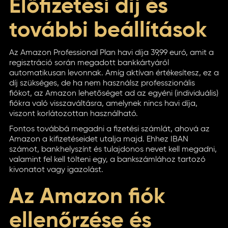
Előfizetési díj és
további beállítások
Az Amazon Professional Plan havi díja 39,99 euró, amit a
regisztráció során megadott bankkártyáról
automatikusan levonnak. Amíg aktívan értékesítesz, ez a
díj szükséges, de ha nem használsz professzionális
fiókot, az Amazon lehetőséget ad az egyéni (individuális)
fiókra való visszaváltásra, amelynek nincs havi díja,
viszont korlátozottan használható.
Fontos továbbá megadni a fizetési számlát, ahová az
Amazon a kifizetéseidet utalja majd. Ehhez IBAN
számot, bankhelyszínt és tulajdonos nevet kell megadni,
valamint fel kell tölteni egy, a bankszámlához tartozó
kivonatot vagy igazolást.
Az Amazon fiók
ellenőrzése és