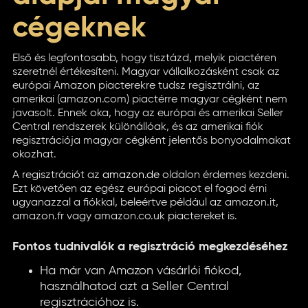
cégeknek
Első és legfontosabb, hogy tisztázd, melyik piactéren
szeretnél értékesíteni. Magyar vállalkozásként csak az
európai Amazon piacterekre tudsz regisztrálni, az
amerikai (amazon.com) piactérre magyar cégként nem
javasolt. Ennek oka, hogy az európai és amerikai Seller
Central rendszerek különállóak, és az amerikai fiók
regisztrációja magyar cégként jelentős bonyodalmakat
okozhat.
A regisztrációt az
amazon.de
oldalon érdemes kezdeni.
Ezt követően az egész európai piacot el fogod érni
ugyanazzal a fiókkal, beleértve például az amazon.it,
amazon.fr vagy amazon.co.uk piactereket is.
Fontos tudnivalók a regisztráció megkezdéséhez
Ha már van Amazon vásárlói fiókod,
használhatod azt a Seller Central
regisztrációhoz is.