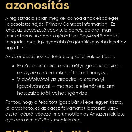
azonosítás
A regisztráció során meg kell adnod a fiók elsődleges
kapcsolattartóját (Primary Contact Information). Ez
lehet az ügyvezető vagy tulajdonos, de akár más
munkatárs is. Azonban ajánlott az ügyvezető adatait
megadni, mert így gyorsabb és gördülékenyebb lehet az
ügyintézés.
Az azonosításhoz két lehetőség közül választhatsz:
Fotó az arcodról a személyi igazolvánnyal –
ez gyorsabb verifikációt eredményez.
Videófelvétel az arcodról a személyi
igazolvánnyal – manuális ellenőrzés, ami
hosszabb időt vehet igénybe.
Fontos, hogy a feltöltött igazolvány képe legyen tiszta,
jól olvasható, és az egész folyamatot laptopról vagy
asztali gépről végezd, mert mobilon az Amazon felülete
gyakran nem működik megfelelően.