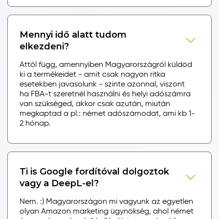
Mennyi idő alatt tudom
elkezdeni?
Attól függ, amennyiben Magyarországról küldöd
ki a termékeidet - amit csak nagyon ritka
esetekben javasolunk - szinte azonnal, viszont
ha FBA-t szeretnél használni és helyi adószámra
van szükséged, akkor csak azután, miután
megkaptad a pl.: német adószámodat, ami kb 1-
2 hónap.
Ti is Google fordítóval dolgoztok
vagy a DeepL-el?
Nem. :) Magyarországon mi vagyunk az egyetlen
olyan Amazon marketing ügynökség, ahol német