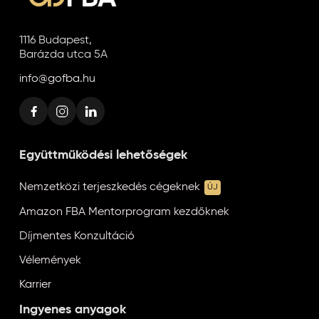
1116 Budapest,
Barázda utca 5A
info@gofba.hu
Együttműködési lehetőségek
Nemzetközi terjeszkedés cégeknek
ÚJ
Amazon FBA Mentorprogram kezdőknek
Díjmentes Konzultáció
Vélemények
Karrier
Ingyenes anyagok