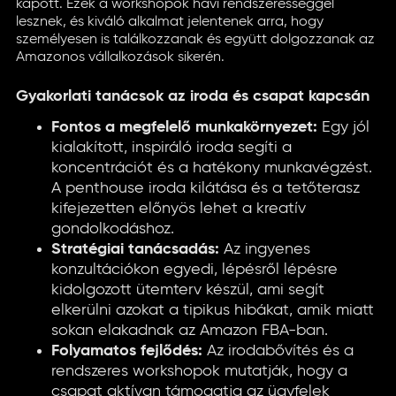
kapott. Ezek a workshopok havi rendszerességgel
lesznek, és kiváló alkalmat jelentenek arra, hogy
személyesen is találkozzanak és együtt dolgozzanak az
Amazonos vállalkozások sikerén.
Gyakorlati tanácsok az iroda és csapat kapcsán
Fontos a megfelelő munkakörnyezet:
Egy jól
kialakított, inspiráló iroda segíti a
koncentrációt és a hatékony munkavégzést.
A penthouse iroda kilátása és a tetőterasz
kifejezetten előnyös lehet a kreatív
gondolkodáshoz.
Stratégiai tanácsadás:
Az ingyenes
konzultációkon egyedi, lépésről lépésre
kidolgozott ütemterv készül, ami segít
elkerülni azokat a tipikus hibákat, amik miatt
sokan elakadnak az Amazon FBA-ban.
Folyamatos fejlődés:
Az irodabővítés és a
rendszeres workshopok mutatják, hogy a
csapat aktívan támogatja az ügyfelek