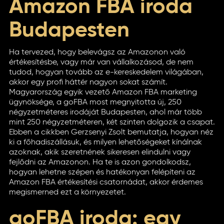
Amazon FBA iroda
Budapesten
Ha tervezed, hogy belevágsz az Amazonon való
értékesítésbe, vagy már van vállalkozásod, de nem
tudod, hogyan tovább az e-kereskedelem világában,
akkor egy profi háttér nagyon sokat számít.
Magyarország egyik vezető Amazon FBA marketing
ügynöksége, a goFBA most megnyitotta új, 250
négyzetméteres irodáját Budapesten, ahol már több
mint 250 négyzetméteren, két szinten dolgozik a csapat.
Ebben a cikkben Gerzsenyi Zsolt bemutatja, hogyan néz
ki a főhadiszállásuk, és milyen lehetőségeket kínálnak
azoknak, akik szeretnének sikeresen elindulni vagy
fejlődni az Amazonon. Ha te is azon gondolkodsz,
hogyan lehetne szépen és hatékonyan felépíteni az
Amazon FBA értékesítési csatornádat, akkor érdemes
megismerned ezt a környezetet.
goFBA iroda: egy