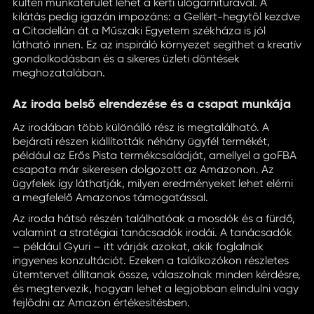
kültéri munkaterület lehet a kerti ülőgarnitúrával. A
kilátás pedig igazán impozáns: a Gellért-hegytől kezdve
a Citadellán át a Műszaki Egyetem székháza is jól
látható innen. Ez az inspiráló környezet segíthet a kreatív
gondolkodásban és a sikeres üzleti döntések
meghozatalában.
Az iroda belső elrendezése és a csapat munkája
Az irodában több különálló rész is megtalálható. A
bejárati részen kiállították néhány ügyfél termékét,
például az Erős Pista termékcsaládját, amellyel a goFBA
csapata már sikeresen dolgozott az Amazonon. Az
ügyfelek így láthatják, milyen eredményeket lehet elérni
a megfelelő Amazonos támogatással.
Az iroda hátsó részén találhatóak a mosdók és a fürdő,
valamint a stratégiai tanácsadók irodái. A tanácsadók
– például Gyuri – itt várják azokat, akik foglalnak
ingyenes konzultációt. Ezeken a találkozókon részletes
ütemtervet állítanak össze, válaszolnak minden kérdésre,
és megtervezik, hogyan lehet a legjobban elindulni vagy
fejlődni az Amazon értékesítésben.