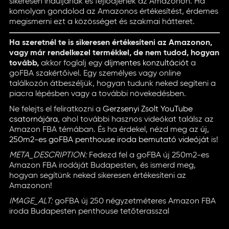
sikeresen induljanak és fejlődjenek az Amazonon. Ha
komolyan gondolod az Amazonos értékesítést, érdemes
megismerni ezt a közösséget és szakmai hátteret.
Ha szeretnél te is sikeresen értékesíteni az Amazonon,
vagy már rendelkezel termékkel, de nem tudod, hogyan
tovább,
akkor foglalj egy
díjmentes konzultációt
a
goFBA szakértőivel. Egy személyes vagy online
találkozón átbeszéljük, hogyan tudunk neked segíteni a
piacra lépésben vagy a további növekedésben.
Ne felejts el feliratkozni a
Gerzsenyi Zsolt YouTube
csatornájára
, ahol további hasznos videókat találsz az
Amazon FBA témában. És ha érdekel, nézd meg az
új,
250m2-es goFBA penthouse iroda bemutató videóját
is!
META_DESCRIPTION:
Fedezd fel a goFBA új 250m2-es
Amazon FBA irodáját Budapesten, és ismerd meg,
hogyan segítünk neked sikeresen értékesíteni az
Amazonon!
IMAGE_ALT:
goFBA új 250 négyzetméteres Amazon FBA
iroda Budapesten penthouse tetőterasszal