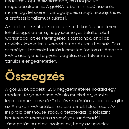
hirdetések optimalizálásában, és a logisztikai
megoldásokban is. A goFBA több mint 400 hazai és
német ügyfél sikerét támogatja, és a saját irodájuk is ezt
a professzionalizmust tükrözi.
Az iroda két szintje és a jól felszerelt konferenciaterem
lehetőséget ad arra, hogy személyes találkozókat,
workshopokat és tréningeket is tartsanak, ahol az
ügyfelek közvetlenül kérdezhetnek és tanulhatnak. Ez a
személyes kapcsolattartás kiemelten fontos az Amazon
FBA piacán, ahol a gyors reagálás és a folyamatos
tanulás elengedhetetlen.
Összegzés
A goFBA budapesti, 250 négyzetméteres irodája egy
modern, folyamatosan bővülő munkahely, ahol a
legmodernebb eszközökkel és szakértői csapattal segítik
az Amazon FBA értékesítési csatornák felépítését. Az
inspiráló penthouse iroda, a tetőterasz, a földszinti
konferenciaterem és a személyes tanácsadói
támogatás mind azt szolgálják, hogy az ügyfelek