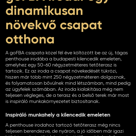
dinamikusan
növekvő csapat
otthona
A goFBA csapata közel fél éve költözött be az új, tágas
penthouse irodába a budapesti kilencedik emeleten,
amelyhez egy 50-60 négyzetméteres tetőterasz is
tartozik. Ez az iroda a csapat növekedését tükrözi,
hiszen már több mint 250 négyzetméteren dolgoznak,
és folyamatosan bővülnek mind létszámban, mind pedig
az ügyfelek számában. Az iroda kialakítása még nem
teljesen végleges, de a terasz és a belső terek már most
is inspiráló munkakörnyezetet biztosítanak.
Inspiráló munkahely a kilencedik emeleten
A penthouse irodahoz tartozó tetőterasz még nincs
teljesen berendezve, de nyáron, a jó időben már igazi