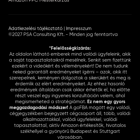
Amazon PPC Mesterkurzus
Adatkezelési tájékoztató
|
Impresszum
©2027 PSA Consulting Kft. - Minden jog fenntartva
*Felelősségkizárás:
Az oldalon látható emberek mind valódi ügyfeleink, akik
a saját tapasztalataikról mesélnek. Senkit sem fizettünk
ezekért a videókért és véleményekért! De nem tudunk
neked garantált eredményeket ígérni – azok, akik itt
szerepelnek, keményen dolgoztak a sikerükért és meg is
érdemlik az elért eredményeiket. Az ehhez hasonló
eredmények általában csak akkor érhetők el, ha előtte
részt veszel egy ingyenes konzultáción velem, ahol
megismerheted a stratégiámat.
Ez nem egy gyors
meggazdagodási módszer!
A goFBA mögött egy valódi,
cégjegyzékben bejegyzett cégcsoport áll, több, valódi
alkalmazottakkal, valódi ügyfelekkel, valódi
tapasztalattal, aktív Amazon értékesítők, hivatalos
székhellyel a gyönyörű Budapest és Stuttgart
városában.