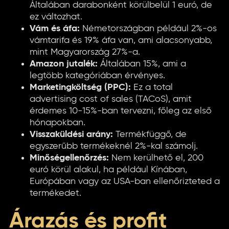
Általában darabonként körülbelül 1 euró, de
ez változhat.
Vám és áfa:
Németországban például 2%-os
vámtarifa és 19% áfa van, ami alacsonyabb,
mint Magyarország 27%-a.
Amazon jutalék:
Általában 15%, ami a
legtöbb kategóriában érvényes.
Marketingköltség (PPC):
Ez a total
advertising cost of sales (TACoS), amit
érdemes 10-15%-ban tervezni, főleg az első
hónapokban.
Visszaküldési arány:
Termékfüggő, de
egyszerűbb termékeknél 2%-kal számolj.
Minőségellenőrzés:
Nem kerülhető el, 200
euró körül alakul, ha például Kínában,
Európában vagy az USA-ban ellenőrizteted a
termékedet.
Árazás és profit