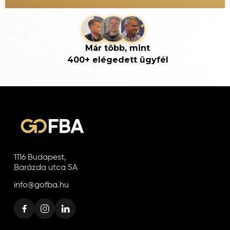
Már több, mint
400+ elégedett ügyfél
1116 Budapest,
Barázda utca 5A
info@gofba.hu