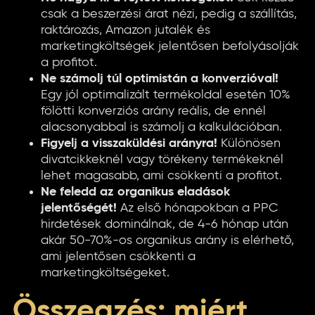
csak a beszerzési árat nézi, pedig a szállítás,
raktározás, Amazon jutalék és
marketingköltségek jelentősen befolyásolják
a profitot.
Ne számolj túl optimistán a konverzióval!
Egy jól optimalizált termékoldal esetén 10%
fölötti konverziós arány reális, de ennél
alacsonyabbal is számolj a kalkulációban.
Figyelj a visszaküldési arányra!
Különösen
divatcikkeknél vagy törékeny termékeknél
lehet magasabb, ami csökkenti a profitot.
Ne feledd az organikus eladások
jelentőségét!
Az első hónapokban a PPC
hirdetések dominálnak, de 4-6 hónap után
akár 50-70%-os organikus arány is elérhető,
ami jelentősen csökkenti a
marketingköltségeket.
Összegzés: miért