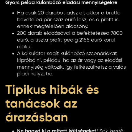
Gyors példa különböző eladási mennyiségekre
Ha csak 20 darabot adsz el, akkor a bruttó
bevételed pár száz euró lesz, és a profit is
ennek megfelelően alacsony.
200 darab eladásával a befektetésed 7800
euró, a tiszta profit pedig 2155 euró körül
alakul.
A kalkulátor segít különböző szcenáriókat
kipróbálni, például ha az ár vagy az eladási
mennyiség változik, így felkészülhetsz a valós
piaci helyzetre.
Tipikus hibák és
tanácsok az
árazásban
Ne hagyd ki a rejtett költségeket!
Sok kezdő