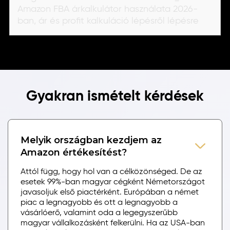
Amazon FBA árkalkulátor használata 2026-
ban, ár és profit kalkuláció lépésről lépésre
Gyakran ismételt kérdések
Melyik országban kezdjem az
Amazon értékesítést?
Attól függ, hogy hol van a célközönséged. De az
esetek 99%-ban magyar cégként Németországot
javasoljuk első piactérként. Európában a német
piac a legnagyobb és ott a legnagyobb a
vásárlóerő, valamint oda a legegyszerűbb
magyar vállalkozásként felkerülni. Ha az USA-ban