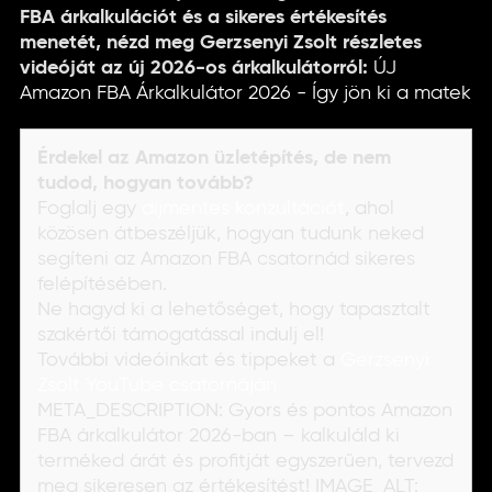
FBA árkalkulációt és a sikeres értékesítés
menetét, nézd meg Gerzsenyi Zsolt részletes
videóját az új 2026-os árkalkulátorról:
ÚJ
Amazon FBA Árkalkulátor 2026 - Így jön ki a matek
Érdekel az Amazon üzletépítés, de nem
tudod, hogyan tovább?
Foglalj egy
díjmentes konzultációt
, ahol
közösen átbeszéljük, hogyan tudunk neked
segíteni az Amazon FBA csatornád sikeres
felépítésében.
Ne hagyd ki a lehetőséget, hogy tapasztalt
szakértői támogatással indulj el!
További videóinkat és tippeket a
Gerzsenyi
Zsolt YouTube csatornáján
META_DESCRIPTION: Gyors és pontos Amazon
FBA árkalkulátor 2026-ban – kalkuláld ki
terméked árát és profitját egyszerűen, tervezd
meg sikeresen az értékesítést! IMAGE_ALT: