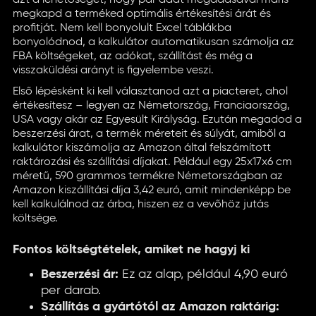
azt a lehetőséget, hogy pár adat megadásával máris
megkapd a terméked optimális értékesítési árát és
profitját. Nem kell bonyolult Excel táblákba
bonyolódnod, a kalkulátor automatikusan számolja az
FBA költségeket, az adókat, szállítást és még a
visszaküldési arányt is figyelembe veszi.
Első lépésként ki kell választanod azt a piacteret, ahol
értékesítesz – legyen az Németország, Franciaország,
USA vagy akár az Egyesült Királyság. Ezután megadod a
beszerzési árat, a termék méreteit és súlyát, amiből a
kalkulátor kiszámolja az Amazon által felszámított
raktározási és szállítási díjakat. Például egy 25x17x6 cm
méretű, 590 grammos termékre Németországban az
Amazon kiszállítási díja 3,42 euró, amit mindenképp be
kell kalkulálnod az árba, hiszen ez a vevőhöz jutás
költsége.
Fontos költségtételek, amiket ne hagyj ki
Beszerzési ár:
Ez az alap, például 4,90 euró
per darab.
Szállítás a gyártótól az Amazon raktárig: