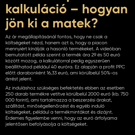
kalkuláció – hogyan
jön ki a matek?
Az ár megállapításánál fontos, hogy ne csak a
költségeket nézd, hanem azt is, hogy a piacon
mennyiért kínálják a hasonló termékeket. A videóban
bemutatott példa szerint a termék ára 29 és 50 euró
között mozog, a kalkulátorral pedig egyszerűen
beállíthatod például 40 euróra. Ez alapján a profit PPC
előtt darabonként 16,33 euró, ami körülbelül 50%-os
árrést jelent.
Az induláshoz szükséges befektetés ebben az esetben
250 darab termékre vetítve körülbelül 2000 euró (kb. 750
000 forint), ami tartalmazza a beszerzési árakat,
szállítást, minőségellenőrzést és egyéb induló
költségeket, például a termékmintákat és dizájnt.
Érdemes figyelembe venni, hogy az euró árfolyama
jelentősen befolyásolja a költségeket.