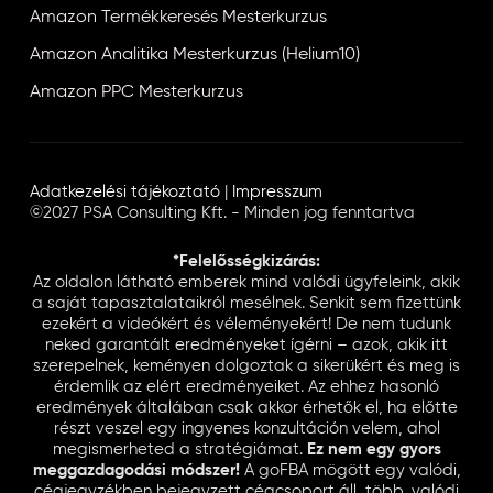
Amazon Termékkeresés Mesterkurzus
Amazon Analitika Mesterkurzus (Helium10)
Amazon PPC Mesterkurzus
Adatkezelési tájékoztató
|
Impresszum
©2027 PSA Consulting Kft. - Minden jog fenntartva
*Felelősségkizárás:
Az oldalon látható emberek mind valódi ügyfeleink, akik
a saját tapasztalataikról mesélnek. Senkit sem fizettünk
ezekért a videókért és véleményekért! De nem tudunk
neked garantált eredményeket ígérni – azok, akik itt
szerepelnek, keményen dolgoztak a sikerükért és meg is
érdemlik az elért eredményeiket. Az ehhez hasonló
eredmények általában csak akkor érhetők el, ha előtte
részt veszel egy ingyenes konzultáción velem, ahol
megismerheted a stratégiámat.
Ez nem egy gyors
meggazdagodási módszer!
A goFBA mögött egy valódi,
cégjegyzékben bejegyzett cégcsoport áll, több, valódi