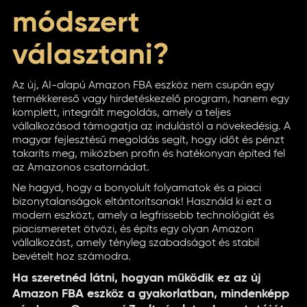
módszert
választani?
Az új, AI-alapú Amazon FBA eszköz nem csupán egy
termékkereső vagy hirdetéskezelő program, hanem egy
komplett, integrált megoldás, amely a teljes
vállalkozásod támogatja az indulástól a növekedésig. A
magyar fejlesztésű megoldás segít, hogy időt és pénzt
takaríts meg, miközben profin és hatékonyan építed fel
az Amazonos csatornádat.
Ne hagyd, hogy a bonyolult folyamatok és a piaci
bizonytalanságok eltántorítsanak! Használd ki ezt a
modern eszközt, amely a legfrissebb technológiát és
piacismeretet ötvözi, és építs egy olyan Amazon
vállalkozást, amely tényleg szabadságot és stabil
bevételt hoz számodra.
Ha szeretnéd látni, hogyan működik ez az új
Amazon FBA eszköz a gyakorlatban, mindenképp