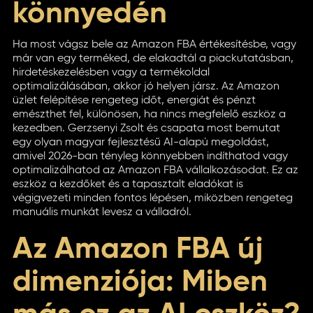
könnyedén
Ha most vágsz bele az Amazon FBA értékesítésbe, vagy
már van egy terméked, de elakadtál a piackutatásban,
hirdetéskezelésben vagy a termékoldal
optimalizálásában, akkor jó helyen jársz. Az Amazon
üzlet felépítése rengeteg időt, energiát és pénzt
emészthet fel, különösen, ha nincs megfelelő eszköz a
kezedben. Gerzsenyi Zsolt és csapata most bemutat
egy olyan magyar fejlesztésű AI-alapú megoldást,
amivel 2026-ban tényleg könnyebben indíthatod vagy
optimalizálhatod az Amazon FBA vállalkozásodat. Ez az
eszköz a kezdőket és a tapasztalt eladókat is
végigvezeti minden fontos lépésen, miközben rengeteg
manuális munkát levesz a válladról.
Az Amazon FBA új
dimenziója: Miben