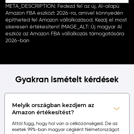
META_DESCRIPTION: Fedezd fel az új, AI-alapú
Amazon FBA eszközt 2026-ra, amivel könnyedén
építheted fel Amazon vállalkozásod. Kezdj el most
sikeresen értékesíteni! IMAGE_ALT: Új magyar AI
eszköz az Amazon FBA vállalkozás támogatására
2026-ban
Gyakran ismételt kérdések
Melyik országban kezdjem az
Amazon értékesítést?
Attól függ, hogy hol van a célközönséged. De az
esetek 99%-ban magyar cégként Németországot