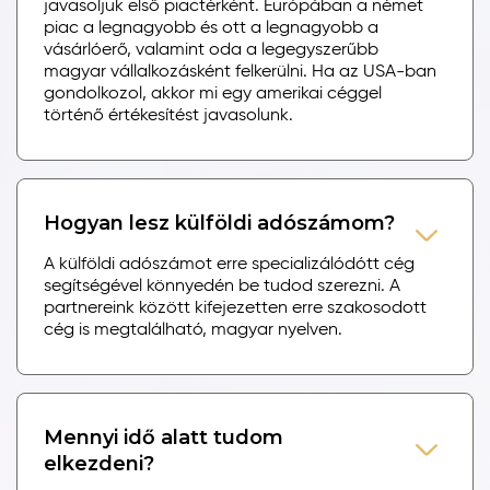
javasoljuk első piactérként. Európában a német
piac a legnagyobb és ott a legnagyobb a
vásárlóerő, valamint oda a legegyszerűbb
magyar vállalkozásként felkerülni. Ha az USA-ban
gondolkozol, akkor mi egy amerikai céggel
történő értékesítést javasolunk.
Hogyan lesz külföldi adószámom?
A külföldi adószámot erre specializálódótt cég
segítségével könnyedén be tudod szerezni. A
partnereink között kifejezetten erre szakosodott
cég is megtalálható, magyar nyelven.
Mennyi idő alatt tudom
elkezdeni?