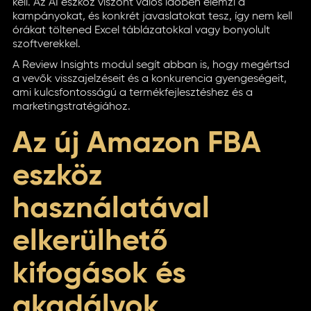
kell. Az AI eszköz viszont valós időben elemzi a
kampányokat, és konkrét javaslatokat tesz, így nem kell
órákat töltened Excel táblázatokkal vagy bonyolult
szoftverekkel.
A Review Insights modul segít abban is, hogy megértsd
a vevők visszajelzéseit és a konkurencia gyengeségeit,
ami kulcsfontosságú a termékfejlesztéshez és a
marketingstratégiához.
Az új Amazon FBA
eszköz
használatával
elkerülhető
kifogások és
akadályok