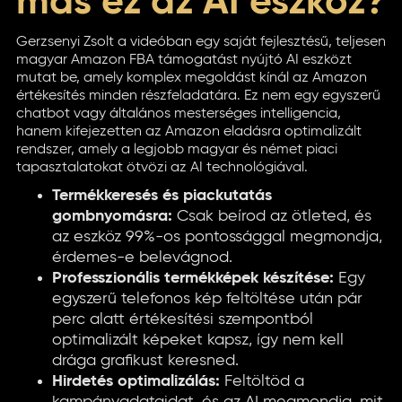
más ez az AI eszköz?
Gerzsenyi Zsolt a videóban egy saját fejlesztésű, teljesen
magyar Amazon FBA támogatást nyújtó AI eszközt
mutat be, amely komplex megoldást kínál az Amazon
értékesítés minden részfeladatára. Ez nem egy egyszerű
chatbot vagy általános mesterséges intelligencia,
hanem kifejezetten az Amazon eladásra optimalizált
rendszer, amely a legjobb magyar és német piaci
tapasztalatokat ötvözi az AI technológiával.
Termékkeresés és piackutatás
gombnyomásra:
Csak beírod az ötleted, és
az eszköz 99%-os pontossággal megmondja,
érdemes-e belevágnod.
Professzionális termékképek készítése:
Egy
egyszerű telefonos kép feltöltése után pár
perc alatt értékesítési szempontból
optimalizált képeket kapsz, így nem kell
drága grafikust keresned.
Hirdetés optimalizálás:
Feltöltöd a