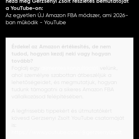
nézd meg Gerzsenyi Zsolt részletes bemutatóját
a YouTube-on:
Az egyetlen ÚJ Amazon FBA módszer, ami 2026-
ban működik - YouTube
Érdekel az Amazon értékesítés, de nem
tudod, hogyan kezdj neki vagy hogyan
tovább?
Foglalj egy
díjmentes konzultációt
velünk,
ahol személyre szabottan átbeszéljük a
lehetőségeidet, és megmutatjuk, hogyan
tudunk támogatni a sikeres Amazon FBA
vállalkozásod felépítésében.
A legfrissebb tippekért és útmutatókért
kövesd Gerzsenyi Zsolt YouTube csatornáját
is:
https://www.youtube.com/@gerzsenyizsolt