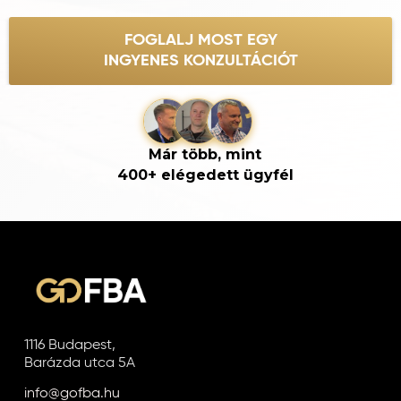
FOGLALJ MOST EGY
INGYENES KONZULTÁCIÓT
Már több, mint
400+ elégedett ügyfél
1116 Budapest,
Barázda utca 5A
info@gofba.hu