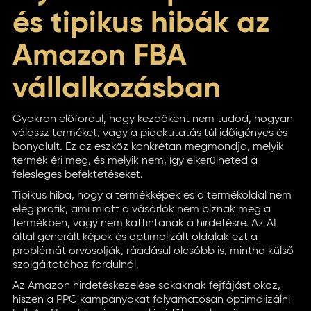
és tipikus hibák az
Amazon FBA
vállalkozásban
Gyakran előfordul, hogy kezdőként nem tudod, hogyan
válassz terméket, vagy a piackutatás túl időigényes és
bonyolult. Ez az eszköz konkrétan megmondja, melyik
termék éri meg, és melyik nem, így elkerülheted a
felesleges befektetéseket.
Tipikus hiba, hogy a termékképek és a termékoldal nem
elég profik, ami miatt a vásárlók nem bíznak meg a
termékben, vagy nem kattintanak a hirdetésre. Az AI
által generált képek és optimalizált oldalak ezt a
problémát orvosolják, ráadásul olcsóbb is, mintha külső
szolgáltatóhoz fordulnál.
Az Amazon hirdetéskezelése sokaknak fejfájást okoz,
hiszen a PPC kampányokat folyamatosan optimalizálni