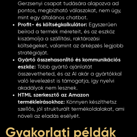
Gerzsenyi csapat tudására alapozva ad
pontos, megbízható válaszokat, nem úgy,
mint egy általános chatbot.
Profit- és költségkalkulátor:
Egyszerűen
beírod a termék méreteit, és az eszköz
kiszámolja a szállítási, raktározási
költségeket, valamint az árképzés legjobb
stratégiáját.
Gyártó összehasonlító és kommunikációs
eszköz:
Több gyártó ajánlatát
összevetheted, és az AI akár a gyártókkal
való levelezést is támogatja, így nyelvi
akadályok nem lesznek.
HTML szerkesztő az Amazon
termékleírásokhoz:
Könnyen készíthetsz
szellős, jól strukturált termékoldalakat, ami
növeli az eladás esélyét.
Gyakorlati példák