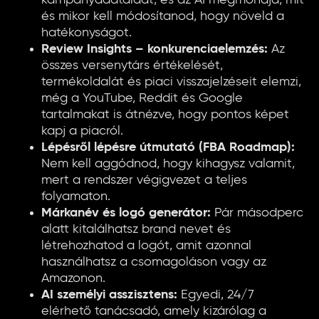
kampányadataidat, és az AI megmondja, mit
és mikor kell módosítanod, hogy növeld a
hatékonyságot.
Review Insights – konkurenciaelemzés:
Az
összes versenytárs értékelését,
termékoldalát és piaci visszajelzéseit elemzi,
még a YouTube, Reddit és Google
tartalmakat is átnézve, hogy pontos képet
kapj a piacról.
Lépésről lépésre útmutató (FBA Roadmap):
Nem kell aggódnod, hogy kihagysz valamit,
mert a rendszer végigvezet a teljes
folyamaton.
Márkanév és logó generátor:
Pár másodperc
alatt kitalálhatsz brand nevet és
létrehozhatod a logót, amit azonnal
használhatsz a csomagoláson vagy az
Amazonon.
AI személyi asszisztens:
Egyedi, 24/7
elérhető tanácsadó, amely kizárólag a