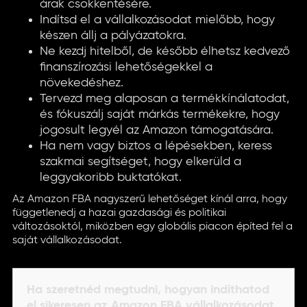
árak csökkentésére.
Indítsd el a vállalkozásodat mielőbb, hogy
készen állj a pályázatokra.
Ne kezdj hitelből, de később élhetsz kedvező
finanszírozási lehetőségekkel a
növekedéshez.
Tervezd meg alaposan a termékkínálatodat,
és fókuszálj saját márkás termékekre, hogy
jogosult legyél az Amazon támogatására.
Ha nem vagy biztos a lépésekben, keress
szakmai segítséget, hogy elkerüld a
leggyakoribb buktatókat.
Az Amazon FBA nagyszerű lehetőséget kínál arra, hogy
függetlenedj a hazai gazdasági és politikai
változásoktól, miközben egy globális piacon építed fel a
saját vállalkozásodat.
Ha szeretnéd megtudni, hogyan indíthatod
el sikeresen az Amazon FBA vállalkozásodat,