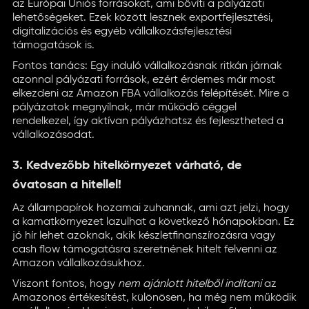
az Európai Uniós forrásokat, ami bővíti a pályázati
lehetőségeket. Ezek között lesznek exportfejlesztési,
digitalizációs és egyéb vállalkozásfejlesztési
támogatások is.
Fontos tanács: Egy induló vállalkozásnak ritkán járnak
azonnal pályázati források, ezért érdemes már most
elkezdeni az Amazon FBA vállalkozás felépítését. Mire a
pályázatok megnyílnak, már működő céggel
rendelkezel, így aktívan pályázhatsz és fejlesztheted a
vállalkozásodat.
3. Kedvezőbb hitelkörnyezet várható, de
óvatosan a hitellel!
Az állampapírok hozamai zuhannak, ami azt jelzi, hogy
a kamatkörnyezet lazulhat a következő hónapokban. Ez
jó hír lehet azoknak, akik készletfinanszírozásra vagy
cash flow támogatásra szeretnének hitelt felvenni az
Amazon vállalkozásukhoz.
Viszont fontos, hogy
nem ajánlott hitelből indítani
az
Amazonos értékesítést, különösen, ha még nem működik