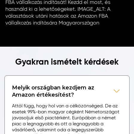
FBA vállalkozás indítását! Kezdd el most, és
használd ki a lehetőségeket. IMAGE_ALT: A
választások utáni hatások az Amazon FBA
vállalkozás indítására Magyarországon
Gyakran ismételt kérdések
Melyik országban kezdjem az
Amazon értékesítést?
Attól függ, hogy hol van a célközönséged. De az
esetek 99%-ban magyar cégként Németországot
javasoljuk első piactérként. Európában a német
piac a legnagyobb és ott a legnagyobb a
vásárlóerő, valamint oda a legegyszerűbb