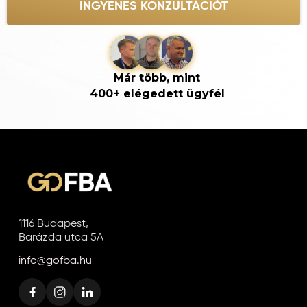
INGYENES KONZULTÁCIÓT
Már több, mint
400+ elégedett ügyfél
1116 Budapest,
Barázda utca 5A
info@gofba.hu