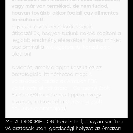
vagy már van terméked, de nem tudod,
hogyan tovább, akkor foglalj egy díjmentes
konzultációt!
Egy személyes beszélgetés során
átbeszéljük, hogyan tudunk neked segíteni a
legjobb eredmény elérésében. Keress minket
bizalommal a
www.gofba.hu/konzultacio
oldalon!
A videót, amely alapján készült ez az
összefoglaló, itt nézheted meg:
A
választások hatása az Amazon FBA
vállalkozás elindítására - Gerzsenyi Zsolt
És ha további hasznos tippekre vagy
kíváncsi, iratkozz fel a
Gerzsenyi Zsolt
YouTube csatornájára
!
META_DESCRIPTION: Fedezd fel, hogyan segíti a
választások utáni gazdasági helyzet az Amazon