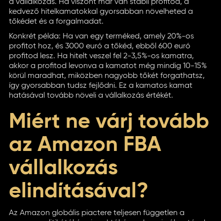
a vállalkozás. Ha viszont már van stabil profitod, a
kedvező hitelkamatokkal gyorsabban növelheted a
tőkédet és a forgalmadat.
Konkrét példa: Ha van egy terméked, amely 20%-os
profitot hoz, és 3000 euró a tőkéd, ebből 600 euró
profitod lesz. Ha hitelt veszel fel 2-3,5%-os kamatra,
akkor a profitod levonva a kamatot még mindig 10-15%
körül maradhat, miközben nagyobb tőkét forgathatsz,
így gyorsabban tudsz fejlődni. Ez a kamatos kamat
hatásával tovább növeli a vállalkozás értékét.
Miért ne várj tovább
az Amazon FBA
vállalkozás
elindításával?
Az Amazon globális piactere teljesen független a