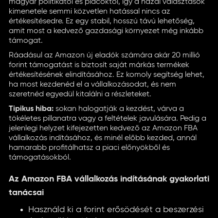
magyar politikától és piacoktól, így a hazai választások
kimenetele semmi közvetlen hatással nincs az
értékesítésedre. Ez egy stabil, hosszú távú lehetőség,
amit most a kedvező gazdasági környezet még inkább
támogat.
Ráadásul az Amazon új eladók számára akár 20 millió
forint támogatást is biztosít saját márkás termékek
értékesítésének elindításához. Ez komoly segítség lehet,
ha most kezdenéd el a vállalkozásodat, és nem
szeretnéd egyedül kitalálni a részleteket.
Tipikus hiba:
sokan halogatják a kezdést, várva a
tökéletes pillanatra vagy a feltételek javulására. Pedig a
jelenlegi helyzet kifejezetten kedvező az Amazon FBA
vállalkozás indításához, és minél előbb kezded, annál
hamarabb profitálhatsz a piaci előnyökből és
támogatásokból.
Az Amazon FBA vállalkozás indításának gyakorlati
tanácsai
Használd ki a forint erősödését a beszerzési