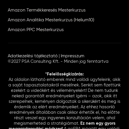
Amazon Termékkeresés Mesterkurzus
Amazon Analitika Mesterkurzus (Helium10)
Amazon PPC Mesterkurzus
Adatkezelési tájékoztató
|
Impresszum
©2027 PSA Consulting Kft. - Minden jog fenntartva
*Felelősségkizárás:
Az oldalon látható emberek mind valódi ügyfeleink, akik
a saját tapasztalataikról mesélnek. Senkit sem fizettünk
ezekért a videókért és véleményekért! De nem tudunk
neked garantált eredményeket ígérni – azok, akik itt
szerepelnek, keményen dolgoztak a sikerükért és meg is
érdemlik az elért eredményeiket. Az ehhez hasonló
eredmények általában csak akkor érhetők el, ha előtte
részt veszel egy ingyenes konzultáción velem, ahol
megismerheted a stratégiámat.
Ez nem egy gyors
meggazdagodási módszer!
A goFBA mögött egy valódi,