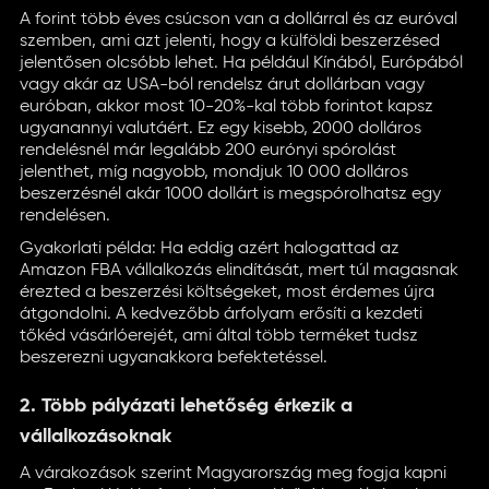
A forint több éves csúcson van a dollárral és az euróval
szemben, ami azt jelenti, hogy a külföldi beszerzésed
jelentősen olcsóbb lehet. Ha például Kínából, Európából
vagy akár az USA-ból rendelsz árut dollárban vagy
euróban, akkor most 10-20%-kal több forintot kapsz
ugyanannyi valutáért. Ez egy kisebb, 2000 dolláros
rendelésnél már legalább 200 eurónyi spórolást
jelenthet, míg nagyobb, mondjuk 10 000 dolláros
beszerzésnél akár 1000 dollárt is megspórolhatsz egy
rendelésen.
Gyakorlati példa: Ha eddig azért halogattad az
Amazon FBA vállalkozás elindítását, mert túl magasnak
érezted a beszerzési költségeket, most érdemes újra
átgondolni. A kedvezőbb árfolyam erősíti a kezdeti
tőkéd vásárlóerejét, ami által több terméket tudsz
beszerezni ugyanakkora befektetéssel.
2. Több pályázati lehetőség érkezik a
vállalkozásoknak
A várakozások szerint Magyarország meg fogja kapni