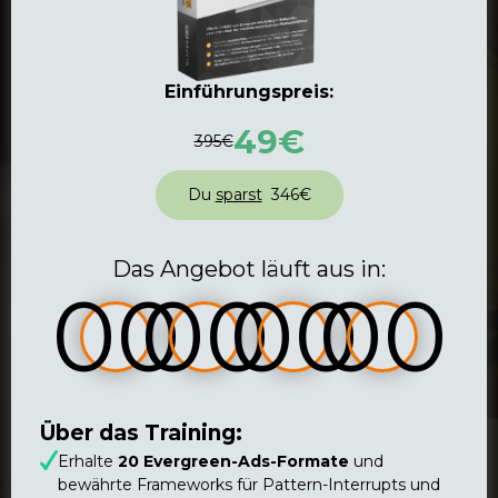
Einführungspreis:
49€
395€
Du
sparst
346€
Das Angebot läuft aus in:
00
00
00
00
Über das Training:
Erhalte
20 Evergreen-Ads-Formate
und
bewährte Frameworks für Pattern-Interrupts und